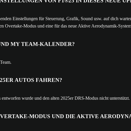
NSTELLUNGEN VON F1®25 IN DIESES NEUE 
henden Einstellungen für Steuerung, Grafik, Sound usw. auf dich warten
euen Overtake-Modus und eine für das neue Aktive Aerodynamik-System
 UND MY TEAM-KALENDER?
 Team.
025ER AUTOS FAHREN?
utos entworfen wurde und den alten 2025er DRS-Modus nicht unterstützt.
 OVERTAKE-MODUS UND DIE AKTIVE AERODYN