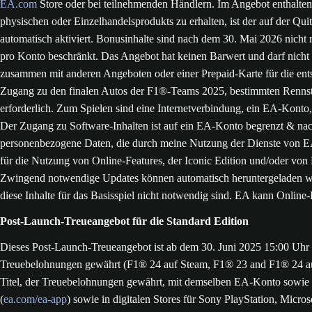
EA.com
Store oder bei teilnehmenden Händlern. Im Angebot enthalte
physischen oder Einzelhandelsprodukts zu erhalten, ist der auf der Qui
automatisch aktiviert. Bonusinhalte sind nach dem 30. Mai 2026 nicht 
pro Konto beschränkt. Das Angebot hat keinen Barwert und darf nicht
zusammen mit anderen Angeboten oder einer Prepaid-Karte für die ents
Zugang zu den finalen Autos der F1®-Teams 2025, bestimmten Rennstre
erforderlich. Zum Spielen sind eine Internetverbindung, ein EA-Kont
Der Zugang zu Software-Inhalten ist auf ein EA-Konto begrenzt & nach
personenbezogene Daten, die durch meine Nutzung der Dienste von EA 
für die Nutzung von Online-Features, der Iconic Edition und/oder von B
Zwingend notwendige Updates können automatisch heruntergeladen wer
diese Inhalte für das Basisspiel nicht notwendig sind. EA kann Online-
Post-Launch-Treueangebot für die Standard Edition
Dieses Post-Launch-Treueangebot ist ab dem 30. Juni 2025 15:00 Uhr 
Treuebelohnungen gewährt (F1® 24 auf Steam, F1® 23 and F1® 24 auf a
Titel, der Treuebelohnungen gewährt, mit demselben EA-Konto sowie d
(
ea.com/ea-app
) sowie in digitalen Stores für Sony PlayStation, Mic