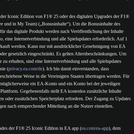
der Iconic Edition von F1® 25 oder des digitalen Upgrades der F1®
re und in My Team) („Bonusinhalte“). Um die Bonusinhalte des
für das digitale Produkt werden nach Veröffentlichung der Inhalte
, eine Internetverbindung und alle Spielupdates erforderlich. Auf 1
 verkauft werden. Kann nur mit ausdrücklicher Genehmigung von EA
oder gesetzlich eingeschränkt. Es gelten Altersbeschränkungen. Um
u erhalten, sind eine Internetverbindung und alle Spielupdates
nie (
privacy.ea.com/de
). Ich bin damit einverstanden, dass
schriebene Weise in die Vereinigten Staaten übertragen werden. Für
 möglicherweise ein EA-Konto und ein Konto bei der jeweiligen
attform. Gegebenenfalls stellt EA kostenlos zusätzliche Inhalte
 oder zusätzlichen Speicherplatz erfordern. Der Zugang zu Updates
gen nach entsprechender Mitteilung an die Nutzer einstellen.
ades der F1® 25 Iconic Edition in EA app (
ea.com/ea-app
), dem