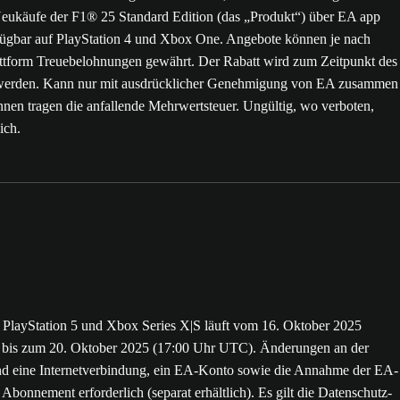
 Neukäufe der F1® 25 Standard Edition (das „Produkt“) über EA app
erfügbar auf PlayStation 4 und Xbox One. Angebote können je nach
Plattform Treuebelohnungen gewährt. Der Rabatt wird zum Zeitpunkt des
uft werden. Kann nur mit ausdrücklicher Genehmigung von EA zusammen
nen tragen die anfallende Mehrwertsteuer. Ungültig, wo verboten,
ich.
für PlayStation 5 und Xbox Series X|S läuft vom 16. Oktober 2025
) bis zum 20. Oktober 2025 (17:00 Uhr UTC). Änderungen an der
 sind eine Internetverbindung, ein EA-Konto sowie die Annahme der EA-
bonnement erforderlich (separat erhältlich). Es gilt die Datenschutz-