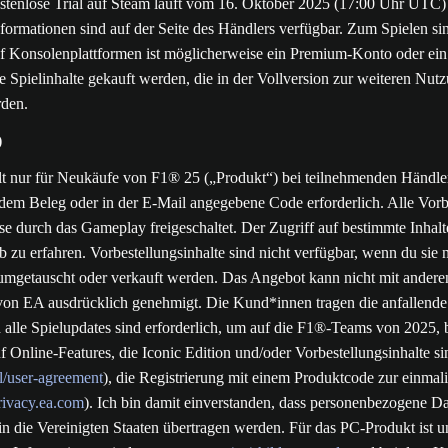
tenlose Trial auf Steam läuft vom 16. Oktober 2025 (17:00 Uhr UTC
 Informationen sind auf der Seite des Händlers verfügbar. Zum Spielen
uf Konsolenplattformen ist möglicherweise ein Premium-Konto oder ein A
Spielinhalte gekauft werden, die in der Vollversion zur weiteren Nutz
rden.
)
t nur für Neukäufe von F1® 25 („Produkt“) bei teilnehmenden Händlern
f dem Beleg oder in der E-Mail angegebene Code erforderlich. Alle Vor
se durch das Gameplay freigeschaltet. Der Zugriff auf bestimmte Inha
b zu erfahren. Vorbestellungsinhalte sind nicht verfügbar, wenn du si
umgetauscht oder verkauft werden. Das Angebot kann nicht mit anderen
 von EA ausdrücklich genehmigt. Die Kund*innen tragen die anfallende
d alle Spielupdates sind erforderlich, um auf die F1®-Teams von 2025, 
 Online-Features, die Iconic Edition und/oder Vorbestellungsinhalte s
/user-agreement
), die Registrierung mit einem Produktcode zur einma
rivacy.ea.com
). Ich bin damit einverstanden, dass personenbezogene 
in die Vereinigten Staaten übertragen werden. Für das PC-Produkt ist u