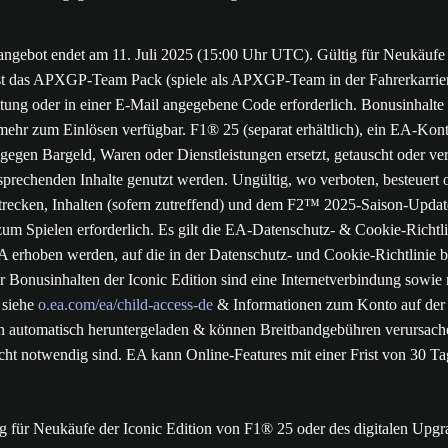
ngebot endet am 11. Juli 2025 (15:00 Uhr UTC). Gültig für Neukäufe 
 ist das APXGP-Team Pack (spiele als APXGP-Team in der Fahrerkarrie
ttung oder in einer E-Mail angegebene Code erforderlich. Bonusinhalte 
mehr zum Einlösen verfügbar. F1® 25 (separat erhältlich), ein EA-Konto
 gegen Bargeld, Waren oder Dienstleistungen ersetzt, getauscht oder
prechenden Inhalte genutzt werden. Ungültig, wo verboten, besteuert 
cken, Inhalten (sofern zutreffend) und dem F2™ 2025-Saison-Update z
zum Spielen erforderlich. Es gilt die EA-Datenschutz- & Cookie-Richtli
erhoben werden, auf die in der Datenschutz- und Cookie-Richtlinie be
 Bonusinhalten der Iconic Edition sind eine Internetverbindung sowie
: siehe
o.ea.com/ea/child-access-de
& Informationen zum Konto auf der Pl
automatisch heruntergeladen & können Breitbandgebühren verursachen
nicht notwendig sind. EA kann Online-Features mit einer Frist von 30 Ta
g für Neukäufe der Iconic Edition von F1® 25 oder des digitalen Upgr