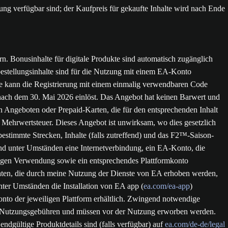
ung verfügbar sind; der Kaufpreis für gekaufte Inhalte wird nach Ende
. Bonusinhalte für digitale Produkte sind automatisch zugänglich
bestellungsinhalte sind für die Nutzung mit einem EA-Konto
lte kann die Registrierung mit einem einmalig verwendbaren Code
e nach dem 30. Mai 2026 einlöst. Das Angebot hat keinen Barwert und
 Angeboten oder Prepaid-Karten, die für den entsprechenden Inhalt
 Mehrwertsteuer. Dieses Angebot ist unwirksam, wo dies gesetzlich
bestimmte Strecken, Inhalte (falls zutreffend) und das F2™-Saison-
ind unter Umständen eine Internetverbindung, ein EA-Konto, die
ligen Verwendung sowie ein entsprechendes Plattformkonto
Daten, die durch meine Nutzung der Dienste von EA erhoben werden,
nter Umständen die Installation von EA app (
ea.com/ea-app
)
to der jeweiligen Plattform erhältlich. Zwingend notwendige
lls Nutzungsgebühren und müssen vor der Nutzung erworben werden.
ndgültige Produktdetails sind (falls verfügbar) auf
ea.com/de-de/legal