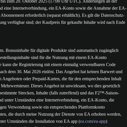
) bis zum 20. Oktober 2025 (17:00 Uhr UTC). Änderungen an der
 sind eine Internetverbindung, ein EA-Konto sowie die Annahme der EA-
bonnement erforderlich (separat erhältlich). Es gilt die Datenschutz-
ung verfügbar sind; der Kaufpreis für gekaufte Inhalte wird nach Ende
. Bonusinhalte für digitale Produkte sind automatisch zugänglich
bestellungsinhalte sind für die Nutzung mit einem EA-Konto
lte kann die Registrierung mit einem einmalig verwendbaren Code
e nach dem 30. Mai 2026 einlöst. Das Angebot hat keinen Barwert und
 Angeboten oder Prepaid-Karten, die für den entsprechenden Inhalt
 Mehrwertsteuer. Dieses Angebot ist unwirksam, wo dies gesetzlich
bestimmte Strecken, Inhalte (falls zutreffend) und das F2™-Saison-
ind unter Umständen eine Internetverbindung, ein EA-Konto, die
ligen Verwendung sowie ein entsprechendes Plattformkonto
Daten, die durch meine Nutzung der Dienste von EA erhoben werden,
nter Umständen die Installation von EA app (
ea.com/ea-app
)