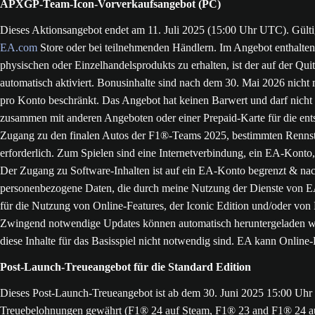
APXGP-Team-Icon-Vorverkaufsangebot (PC)
Dieses Aktionsangebot endet am 11. Juli 2025 (15:00 Uhr UTC). Gülti
EA.com
Store oder bei teilnehmenden Händlern. Im Angebot enthalte
physischen oder Einzelhandelsprodukts zu erhalten, ist der auf der Qui
automatisch aktiviert. Bonusinhalte sind nach dem 30. Mai 2026 nicht 
pro Konto beschränkt. Das Angebot hat keinen Barwert und darf nicht
zusammen mit anderen Angeboten oder einer Prepaid-Karte für die ents
Zugang zu den finalen Autos der F1®-Teams 2025, bestimmten Rennstre
erforderlich. Zum Spielen sind eine Internetverbindung, ein EA-Kont
Der Zugang zu Software-Inhalten ist auf ein EA-Konto begrenzt & nach
personenbezogene Daten, die durch meine Nutzung der Dienste von EA 
für die Nutzung von Online-Features, der Iconic Edition und/oder von B
Zwingend notwendige Updates können automatisch heruntergeladen wer
diese Inhalte für das Basisspiel nicht notwendig sind. EA kann Online-
Post-Launch-Treueangebot für die Standard Edition
Dieses Post-Launch-Treueangebot ist ab dem 30. Juni 2025 15:00 Uhr 
Treuebelohnungen gewährt (F1® 24 auf Steam, F1® 23 and F1® 24 auf a