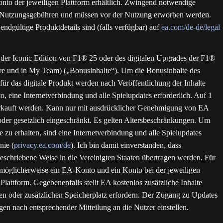
to der jeweiligen Plattform erhältlich. Zwingend notwendige
lls Nutzungsgebühren und müssen vor der Nutzung erworben werden.
ndgültige Produktdetails sind (falls verfügbar) auf
ea.com/de-de/legal
der Iconic Edition von F1® 25 oder des digitalen Upgrades der F1®
re und in My Team) („Bonusinhalte“). Um die Bonusinhalte des
für das digitale Produkt werden nach Veröffentlichung der Inhalte
, eine Internetverbindung und alle Spielupdates erforderlich. Auf 1
 verkauft werden. Kann nur mit ausdrücklicher Genehmigung von EA
oder gesetzlich eingeschränkt. Es gelten Altersbeschränkungen. Um
u erhalten, sind eine Internetverbindung und alle Spielupdates
nie (
privacy.ea.com/de
). Ich bin damit einverstanden, dass
schriebene Weise in die Vereinigten Staaten übertragen werden. Für
 möglicherweise ein EA-Konto und ein Konto bei der jeweiligen
attform. Gegebenenfalls stellt EA kostenlos zusätzliche Inhalte
 oder zusätzlichen Speicherplatz erfordern. Der Zugang zu Updates
gen nach entsprechender Mitteilung an die Nutzer einstellen.