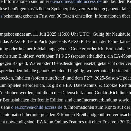
re Informationen sind unter
o.ea.com/ea/child-access-de
und bei dem Kon
Diese benötigen zusätzlichen Speicherplatz, verursachen gegebenenfa
es
bekanntgegebenen Frist von 30 Tagen einstellen. Informationen über e
ngebot endet am 11. Juli 2025 (15:00 Uhr UTC). Gültig für Neukäufe 
 ist das APXGP-Team Pack (spiele als APXGP-Team in der Fahrerkarrie
ttung oder in einer E-Mail angegebene Code erforderlich. Bonusinhalte 
mehr zum Einlösen verfügbar. F1® 25 (separat erhältlich), ein EA-Konto
 gegen Bargeld, Waren oder Dienstleistungen ersetzt, getauscht oder
prechenden Inhalte genutzt werden. Ungültig, wo verboten, besteuert 
cken, Inhalten (sofern zutreffend) und dem F2™ 2025-Saison-Update z
zum Spielen erforderlich. Es gilt die EA-Datenschutz- & Cookie-Richtli
erhoben werden, auf die in der Datenschutz- und Cookie-Richtlinie be
 Bonusinhalten der Iconic Edition sind eine Internetverbindung sowie
: siehe
o.ea.com/ea/child-access-de
& Informationen zum Konto auf der Pl
automatisch heruntergeladen & können Breitbandgebühren verursachen
nicht notwendig sind. EA kann Online-Features mit einer Frist von 30 Ta