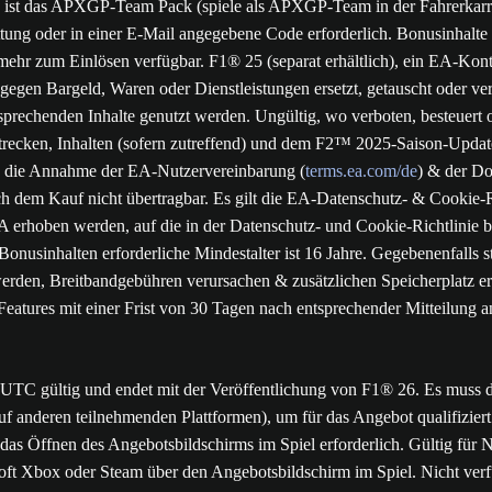
n ist das APXGP-Team Pack (spiele als APXGP-Team in der Fahrerkarr
ttung oder in einer E-Mail angegebene Code erforderlich. Bonusinhalte 
mehr zum Einlösen verfügbar. F1® 25 (separat erhältlich), ein EA-Konto
 gegen Bargeld, Waren oder Dienstleistungen ersetzt, getauscht oder
prechenden Inhalte genutzt werden. Ungültig, wo verboten, besteuert 
cken, Inhalten (sofern zutreffend) und dem F2™ 2025-Saison-Update z
o, die Annahme der EA-Nutzervereinbarung (
terms.ea.com/de
) & der Do
 dem Kauf nicht übertragbar. Es gilt die EA-Datenschutz- & Cookie-Ri
erhoben werden, auf die in der Datenschutz- und Cookie-Richtlinie be
onusinhalten erforderliche Mindestalter ist 16 Jahre. Gegebenenfalls s
den, Breitbandgebühren verursachen & zusätzlichen Speicherplatz erf
Features mit einer Frist von 30 Tagen nach entsprechender Mitteilung an
UTC gültig und endet mit der Veröffentlichung von F1® 26. Es muss d
nderen teilnehmenden Plattformen), um für das Angebot qualifiziert 
as Öffnen des Angebotsbildschirms im Spiel erforderlich. Gültig für
rosoft Xbox oder Steam über den Angebotsbildschirm im Spiel. Nicht v