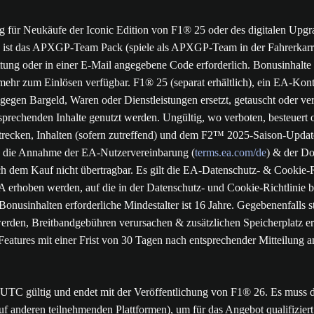
g für Neukäufe der Iconic Edition von F1® 25 oder des digitalen Upgr
n ist das APXGP-Team Pack (spiele als APXGP-Team in der Fahrerkarr
ttung oder in einer E-Mail angegebene Code erforderlich. Bonusinhalte 
mehr zum Einlösen verfügbar. F1® 25 (separat erhältlich), ein EA-Konto
 gegen Bargeld, Waren oder Dienstleistungen ersetzt, getauscht oder
prechenden Inhalte genutzt werden. Ungültig, wo verboten, besteuert 
cken, Inhalten (sofern zutreffend) und dem F2™ 2025-Saison-Update z
o, die Annahme der EA-Nutzervereinbarung (
terms.ea.com/de
) & der Do
 dem Kauf nicht übertragbar. Es gilt die EA-Datenschutz- & Cookie-Ri
erhoben werden, auf die in der Datenschutz- und Cookie-Richtlinie be
onusinhalten erforderliche Mindestalter ist 16 Jahre. Gegebenenfalls s
den, Breitbandgebühren verursachen & zusätzlichen Speicherplatz erf
Features mit einer Frist von 30 Tagen nach entsprechender Mitteilung an
UTC gültig und endet mit der Veröffentlichung von F1® 26. Es muss d
nderen teilnehmenden Plattformen), um für das Angebot qualifiziert 