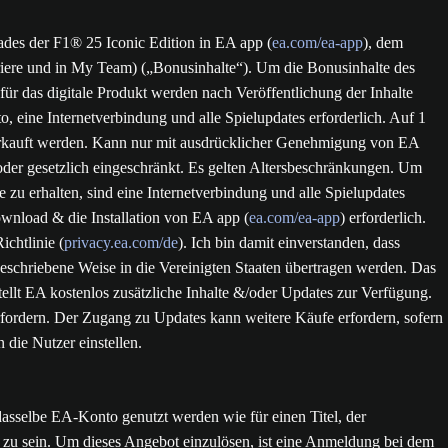
ades der F1® 25 Iconic Edition in EA app (
ea.com/ea-app
), dem
iere und in My Team) („Bonusinhalte“). Um die Bonusinhalte des
für das digitale Produkt werden nach Veröffentlichung der Inhalte
, eine Internetverbindung und alle Spielupdates erforderlich. Auf 1
 verkauft werden. Kann nur mit ausdrücklicher Genehmigung von EA
oder gesetzlich eingeschränkt. Es gelten Altersbeschränkungen. Um
u erhalten, sind eine Internetverbindung und alle Spielupdates
wnload & die Installation von EA app (
ea.com/ea-app
) erforderlich.
chtlinie (
privacy.ea.com/de
). Ich bin damit einverstanden, dass
schriebene Weise in die Vereinigten Staaten übertragen werden. Das
tellt EA kostenlos zusätzliche Inhalte &/oder Updates zur Verfügung.
ordern. Der Zugang zu Updates kann weitere Käufe erfordern, sofern
 die Nutzer einstellen.
asselbe EA-Konto genutzt werden wie für einen Titel, der
zu sein. Um dieses Angebot einzulösen, ist eine Anmeldung bei dem