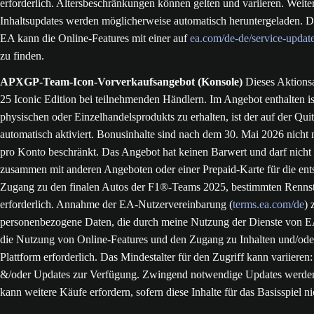
erforderlich. Altersbeschränkungen können gelten und variieren. Weite
Inhaltsupdates werden möglicherweise automatisch heruntergeladen. 
EA kann die Online-Features mit einer auf
ea.com/de-de/service-updat
zu finden.
APXGP-Team-Icon-Vorverkaufsangebot (Konsole)
Dieses Aktionsa
25 Iconic Edition bei teilnehmenden Händlern. Im Angebot enthalten
physischen oder Einzelhandelsprodukts zu erhalten, ist der auf der Qui
automatisch aktiviert. Bonusinhalte sind nach dem 30. Mai 2026 nicht 
pro Konto beschränkt. Das Angebot hat keinen Barwert und darf nicht
zusammen mit anderen Angeboten oder einer Prepaid-Karte für die ents
Zugang zu den finalen Autos der F1®-Teams 2025, bestimmten Rennstre
erforderlich. Annahme der EA-Nutzervereinbarung (
terms.ea.com/de
) 
personenbezogene Daten, die durch meine Nutzung der Dienste von EA 
die Nutzung von Online-Features und den Zugang zu Inhalten und/oder
Plattform erforderlich. Das Mindestalter für den Zugriff kann variieren
&/oder Updates zur Verfügung. Zwingend notwendige Updates werden 
kann weitere Käufe erfordern, sofern diese Inhalte für das Basisspiel 