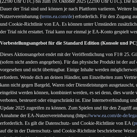
(22:00 Uhr UTC) bis zum 19. Oktober 2025 (22:00 Uhr UTC). Die kos
Dauer der Trial sind und können je nach Plattform variieren. Weitere
Nutzervereinbarung (
terms.ea.com/de
) erforderlich. Für den Zugang a
und Cookie-Richtlinie von EA. Es können unter Umständen zusätzliche 
der Trial nicht erstattet. Trial kann nur einmal je EA-Konto gespielt we
Vorbestellungsangebot für die Standard Edition (Konsole und PC
Dieses Aktionsangebot endet mit der Veröffentlichung von F1® 25. Gil
(sofern nicht anders angegeben). Für das physische Produkt ist der au
vorgesehen und nicht übertragbar. Einige Inhalte werden möglicherwei
erfordern. Wende dich an deinen Händler, um Einzelheiten zum Vertrie
kann nicht gegen Bargeld, Waren oder Dienstleistungen ausgetauscht, 
eingelöst werden können, kombiniert werden, es sei denn, dies wurde
verboten, besteuert oder eingeschränkt ist. Eine Internetverbindung un
Update 2025 zugreifen zu können. Zum Spielen und für den Zugriff auf
Annahme der EA-Nutzervereinbarung (https://
www.ea.com/de-de/legal
erforderlich. Es gilt die Datenschutz- und Cookie-Richtlinie von EA (
p
auf die in der Datenschutz- und Cookie-Richtlinie beschriebene Weise 