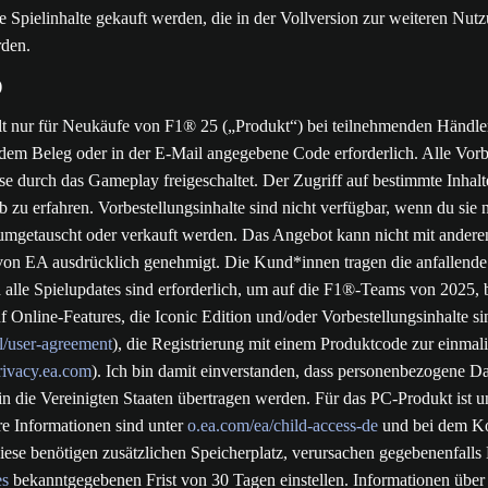
Spielinhalte gekauft werden, die in der Vollversion zur weiteren Nutz
rden.
)
t nur für Neukäufe von F1® 25 („Produkt“) bei teilnehmenden Händlern
f dem Beleg oder in der E-Mail angegebene Code erforderlich. Alle Vor
se durch das Gameplay freigeschaltet. Der Zugriff auf bestimmte Inha
b zu erfahren. Vorbestellungsinhalte sind nicht verfügbar, wenn du si
umgetauscht oder verkauft werden. Das Angebot kann nicht mit anderen
 von EA ausdrücklich genehmigt. Die Kund*innen tragen die anfallende
d alle Spielupdates sind erforderlich, um auf die F1®-Teams von 2025, 
 Online-Features, die Iconic Edition und/oder Vorbestellungsinhalte s
/user-agreement
), die Registrierung mit einem Produktcode zur einma
rivacy.ea.com
). Ich bin damit einverstanden, dass personenbezogene 
in die Vereinigten Staaten übertragen werden. Für das PC-Produkt ist u
re Informationen sind unter
o.ea.com/ea/child-access-de
und bei dem Kon
Diese benötigen zusätzlichen Speicherplatz, verursachen gegebenenfa
es
bekanntgegebenen Frist von 30 Tagen einstellen. Informationen über e