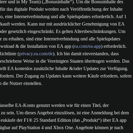
iere und in My Team) („Bonusinhalte“). Um die Bonusinhalte des
für das digitale Produkt werden nach Veröffentlichung der Inhalte
, eine Internetverbindung und alle Spielupdates erforderlich. Auf 1
 verkauft werden. Kann nur mit ausdrücklicher Genehmigung von EA
oder gesetzlich eingeschränkt. Es gelten Altersbeschränkungen. Um
u erhalten, sind eine Internetverbindung und alle Spielupdates
wnload & die Installation von EA app (
ea.com/ea-app
) erforderlich.
chtlinie (
privacy.ea.com/de
). Ich bin damit einverstanden, dass
schriebene Weise in die Vereinigten Staaten übertragen werden. Das
tellt EA kostenlos zusätzliche Inhalte &/oder Updates zur Verfügung.
ordern. Der Zugang zu Updates kann weitere Käufe erfordern, sofern
 die Nutzer einstellen.
asselbe EA-Konto genutzt werden wie für einen Titel, der
zu sein. Um dieses Angebot einzulösen, ist eine Anmeldung bei dem
 Neukäufe der F1® 25 Standard Edition (das „Produkt“) über EA app
erfügbar auf PlayStation 4 und Xbox One. Angebote können je nach