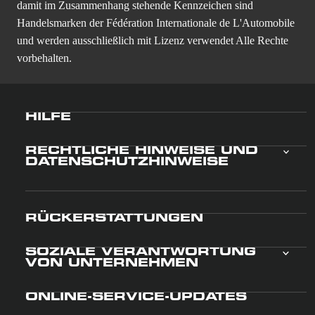
Das F1 FORMULA 1-Logo, das F1-Logo, FORMULA 1, F1,
FIA FORMULA ONE WORLD CHAMPIONSHIP,
GRAND PRIX und damit verbundene Marken sind
Handelsmarken der Formula One Licensing BV, einem
Unternehmen der Formula 1. Das F2 FIA FORMULA 2
CHAMPIONSHIP-Logo, FIA FORMULA 2
CHAMPIONSHIP, FIA FORMULA 2, FORMULA 2, F2 und
damit im Zusammenhang stehende Kennzeichen sind
Handelsmarken der Fédération Internationale de L'Automobile
und werden ausschließlich mit Lizenz verwendet Alle Rechte
vorbehalten.
HILFE
RECHTLICHE HINWEISE UND
DATENSCHUTZHINWEISE