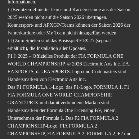
Internetverbindung und alle Spielupdates erforderlich.
**MADRING Circuit kann nur mit Autos der Saison 2026
gefahren werden.
***Einige finale Fahrzeugmodelle werden in einem Post-
Launch-Update veröffentlicht. Internetverbindung erforderlich.
†Es gelten bestimmte Bedingungen, Einschränkungen und
Ausschlüsse. Siehe
EA Play
-Nutzungsbedingungen für weitere
Informationen.
††Benutzerdefinierte Teams und Karrierestände aus der Saison
2025 werden nicht auf die Saison 2026 übertragen.
Konnersport- und APXGP-Teams können der Saison 2026 der
Fahrerkarriere oder My Team nicht hinzugefügt werden.
†††Zum Spielen sind das Basisspiel F1® 25 (separat
erhältlich), die Installation aller Updates.
F1® 2025 – Offizielles Produkt der FIA FORMULA ONE
WORLD CHAMPIONSHIP. © 2026 Electronic Arts Inc. EA,
EA SPORTS, das EA SPORTS-Logo und Codemasters sind
Handelsmarken von Electronic Arts Inc.