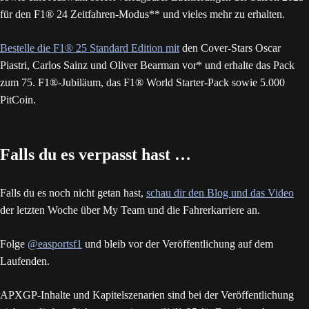
Vorabzugang, eine Reihe von Vorteilen im Zusammenhang mit
Coverstar Lewis Hamilton und dem Apple Original Film „F1“***
sowie eine Auswahl sofort verfügbarer Lackierungen der Saison 2025
für den F1® 24 Zeitfahren-Modus** und vieles mehr zu erhalten.
Bestelle die F1® 25 Standard Edition mit
den Cover-Stars Oscar
Piastri, Carlos Sainz und Oliver Bearman vor* und erhalte das Pack
zum 75. F1®-Jubiläum, das F1® World Starter-Pack sowie 5.000
PitCoin.
Falls du es verpasst hast …
Falls du es noch nicht getan hast,
schau dir den Blog und das Video
der letzten Woche über My Team und die Fahrerkarriere an.