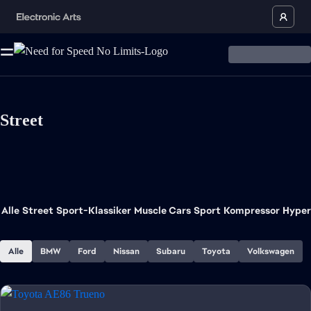
Street
Alle
Street
Sport-Klassiker
Muscle Cars
Sport
Kompressor
Hyper
Alle
BMW
Ford
Nissan
Subaru
Toyota
Volkswagen