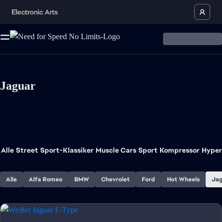
Jaguar
Alle
Street
Sport-Klassiker
Muscle Cars
Sport
Kompressor
Hyper
Alle
Alfa Romeo
BMW
Chevrolet
Ford
Hot Wheels
Jag