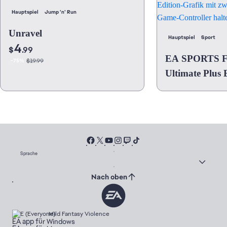
Hauptspiel
Jump ’n’ Run
Unravel
Hauptspiel
Sport
4
$
.99
EA SPORTS 
$19.99
-75%
Ultimate Plus 
Sprache
Nach oben
Mild Fantasy Violence
EA app für Windows