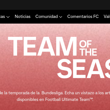
de la temporada de la Bundesliga. Echa un vistazo a los ar
disponibles en Football Ultimate Team™.