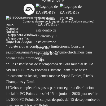
Volver arriba
Interacción de usuarios
Compras dentro del juego (Incluye artículos aleatorios)
Inicio
Comprar
Noticias
EA app para Windows
EA app para Mac
Deportes Juegos
* Sujeto a otras condiciones y limitaciones. Consulta
ea.com/es/games/ea-sports-fc/fc-26/game-disclaimers para
obtener
más información.
** Las estadísticas de la temporada de Gira mundial de EA
SPORTS FC™ 26 Football Ultimate Team™ se basan
únicamente en los siguientes modos: Squad Battles, Rivals,
Champions y Draft.
††Debes completar los pasos para conseguir la distribución
inicial de FC Points antes del 15 de junio de 2026 para recibir
los 6000 FC Points. Si canjeas después del 15 de septiembre de
2026, no recibirás FC Points.