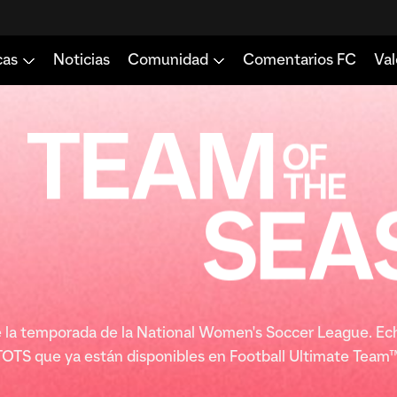
e la temporada de la National Women's Soccer League. Echa 
TOTS que ya están disponibles en Football Ultimate Team™