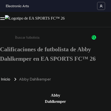
Calificaciones de futbolista de Abby
Ingresa un mínimo de 3 caracteres o números
Dahlkemper en EA SPORTS FC™ 26
Inicio
Abby Dahlkemper
Abby
Dahlkemper