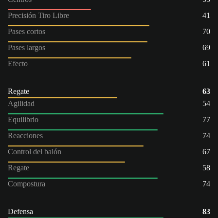
Precisión Tiro Libre
41
Pases cortos
70
Pases largos
69
Efecto
61
Regate
63
Agilidad
54
Equilibrio
77
Reacciones
74
Control del balón
67
Regate
58
Compostura
74
Defensa
83