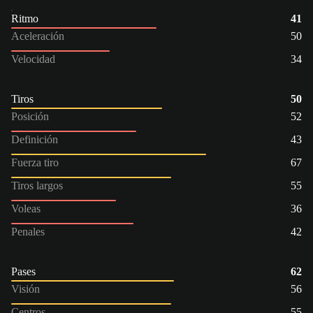
Ritmo
41
Aceleración
50
Velocidad
34
Tiros
50
Posición
52
Definición
43
Fuerza tiro
67
Tiros largos
55
Voleas
36
Penales
42
Pases
62
Visión
56
Centros
55