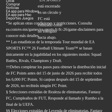
Local
Comprar
Noticias
EA app para Windows
EA app para Mac
Deportes Juegos
*Se aplican otras condiciones y restricciones. Consulta
ea.com/
es-mx/games/ea-sports-fc/fc-26/game-disclaimers para
conocer más
detalles.
** Las estadísticas de la temporada Tour mundial de EA
SPORTS FC™ 26 Football Ultimate Team™ se basan
únicamente en la jugabilidad en los siguientes modos: Squad
Battles, Rivals, Champions y Draft.
††Debes completar los pasos para obtener la distribución inicial
de FC Points antes del 15 de junio de 2026 para recibir todos
los 6,000 FC Points. Si canjeas después del 15 de septiembre
de 2026, no recibirás ningún FC Point.
§ Selecciones extraídas de Realeza de eliminatorias, Fantasy
FC, Cumpleaños de FUT, Responde al llamado y Rumbo a la
final de la UEFA.
§§ Elecciones extraídas de Leyenda de eliminatorias, Fantasy