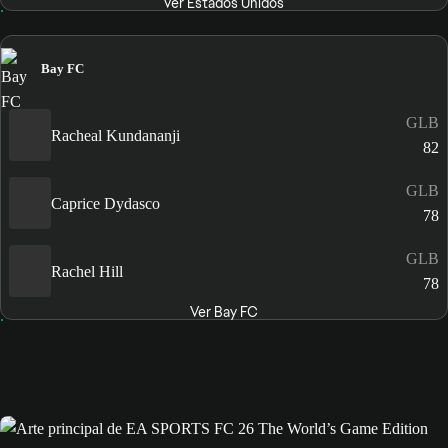
Ver Estados Unidos
Bay FC
GLB
Racheal Kundananji
82
GLB
Caprice Dydasco
78
GLB
Rachel Hill
78
Ver Bay FC