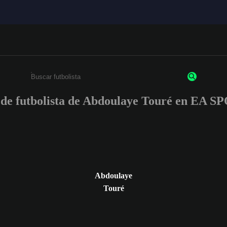
s de futbolista de Abdoulaye Touré en EA
Ingresa un mínimo de 3 caracteres o números
Abdoulaye
Touré