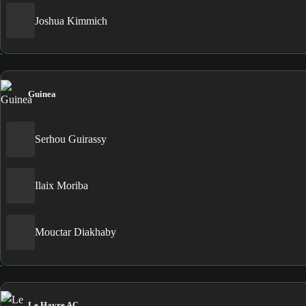
Joshua Kimmich
Guinea
Serhou Guirassy
Ilaix Moriba
Mouctar Diakhaby
Le Havre AC