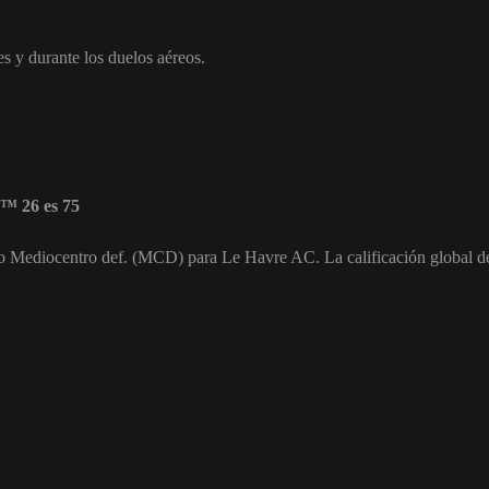
es y durante los duelos aéreos.
™ 26 es 75
mo Mediocentro def. (MCD) para Le Havre AC. La calificación global d