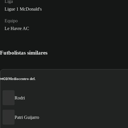
Liga
Ligue 1 McDonald's
Equipo
Le Havre AC
Futbolistas similares
MCD
Mediocentro def.
Rodri
Patri Guijarro