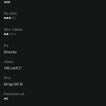
MCD
Pie débil
Mov. hábiles
Pie
Derecho
Altura
188 cm/6'2"
Peso
84 kg/185 lb
Posiciones alt.
MC