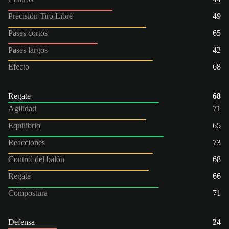
Precisión Tiro Libre
49
Pases cortos
65
Pases largos
42
Efecto
68
Regate
68
Agilidad
71
Equilibrio
65
Reacciones
73
Control del balón
68
Regate
66
Compostura
71
Defensa
24