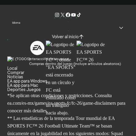
Idioma
Volver al inicio
Interacción de usuarios
Compras dentro del juego (Incluye artículos aleatorios)
Local
Comprar
Noticias
EA app para Windows
EA app para Mac
Deportes Juegos
*Se aplican otras condiciones y restricciones. Consulta
ea.com/
es-mx/games/ea-sports-fc/fc-26/game-disclaimers para
conocer más
detalles.
** Las estadísticas de la temporada Tour mundial de EA
SPORTS FC™ 26 Football Ultimate Team™ se basan
únicamente en la jugabilidad en los siguientes modos: Squad