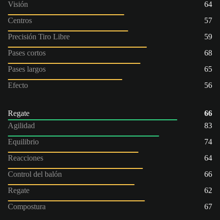
Visión
64
Centros
57
Precisión Tiro Libre
59
Pases cortos
68
Pases largos
65
Efecto
56
Regate
66
Agilidad
83
Equilibrio
74
Reacciones
64
Control del balón
66
Regate
62
Compostura
67