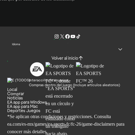
Idioma
Volver al inicio
Interacción de usuarios
Compras dentro del juego (Incluye artículos aleatorios)
Local
Comprar
Noticias
EA app para Windows
EA app para Mac
Deportes Juegos
*Se aplican otras condiciones y restricciones. Consulta
ea.com/
es-mx/games/ea-sports-fc/fc-26/game-disclaimers para
conocer más
detalles.