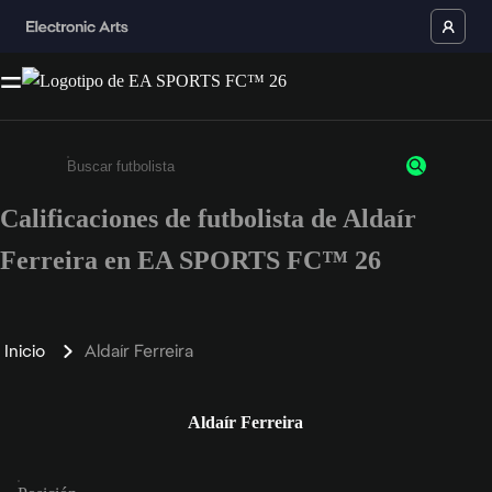
Calificaciones de futbolista de Aldaír
Ingresa un mínimo de 3 caracteres o números
Ferreira en EA SPORTS FC™ 26
Inicio
Aldaír Ferreira
Aldaír Ferreira