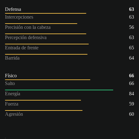
Defensa
63
Intercepciones
63
Precisión con la cabeza
56
Percepción defensiva
63
Entrada de frente
65
Barrida
64
Físico
66
Salto
66
Energía
84
Fuerza
59
Agresión
60