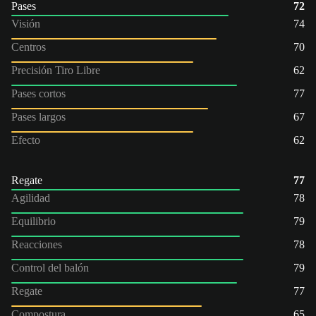
Pases
72
Visión
74
Centros
70
Precisión Tiro Libre
62
Pases cortos
77
Pases largos
67
Efecto
62
Regate
77
Agilidad
78
Equilibrio
79
Reacciones
78
Control del balón
79
Regate
77
Compostura
65