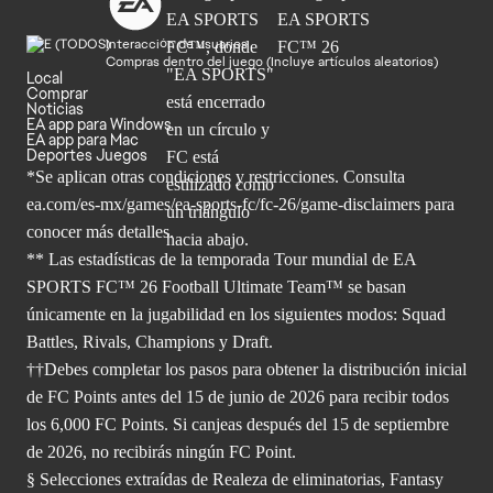
Interacción de usuarios
Compras dentro del juego (Incluye artículos aleatorios)
Local
Comprar
Noticias
EA app para Windows
EA app para Mac
Deportes Juegos
*Se aplican otras condiciones y restricciones. Consulta
ea.com/
es-mx/games/ea-sports-fc/fc-26/game-disclaimers para
conocer más
detalles.
** Las estadísticas de la temporada Tour mundial de EA
SPORTS FC™ 26 Football Ultimate Team™ se basan
únicamente en la jugabilidad en los siguientes modos: Squad
Battles, Rivals, Champions y Draft.
††Debes completar los pasos para obtener la distribución inicial
de FC Points antes del 15 de junio de 2026 para recibir todos
los 6,000 FC Points. Si canjeas después del 15 de septiembre
de 2026, no recibirás ningún FC Point.
§ Selecciones extraídas de Realeza de eliminatorias, Fantasy