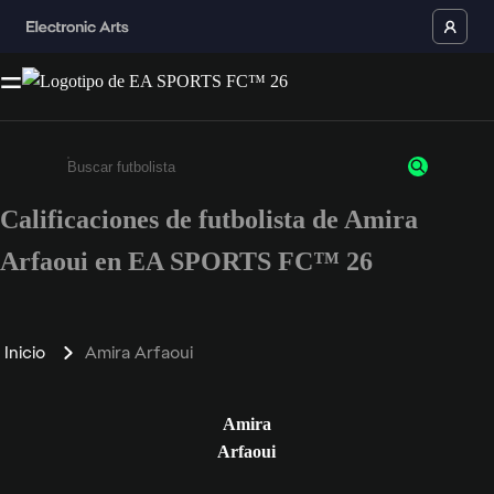
Calificaciones de futbolista de Amira
Ingresa un mínimo de 3 caracteres o números
Arfaoui en EA SPORTS FC™ 26
Inicio
Amira Arfaoui
Amira
Arfaoui