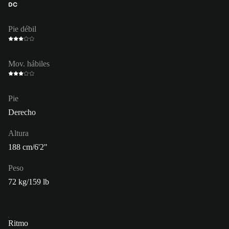
DC
Pie débil
Mov. hábiles
Pie
Derecho
Altura
188 cm/6'2"
Peso
72 kg/159 lb
Ritmo