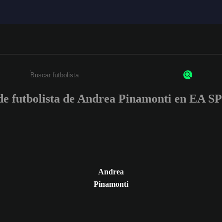
s de futbolista de Andrea Pinamonti en EA
Ingresa un mínimo de 3 caracteres o números
Andrea
Pinamonti