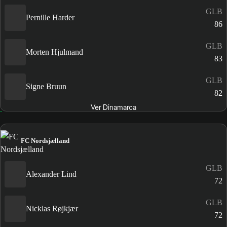
GLB
Pernille Harder
86
GLB
Morten Hjulmand
83
GLB
Signe Bruun
82
Ver Dinamarca
FC Nordsjælland
GLB
Alexander Lind
72
GLB
Nicklas Røjkjær
72