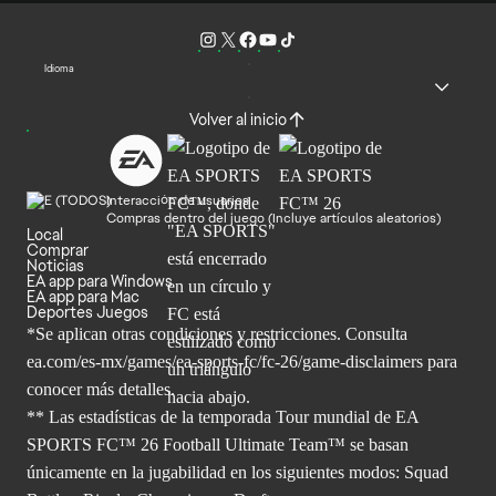
Idioma
Volver al inicio
Interacción de usuarios
Compras dentro del juego (Incluye artículos aleatorios)
Local
Comprar
Noticias
EA app para Windows
EA app para Mac
Deportes Juegos
*Se aplican otras condiciones y restricciones. Consulta
ea.com/
es-mx/games/ea-sports-fc/fc-26/game-disclaimers para
conocer más
detalles.
** Las estadísticas de la temporada Tour mundial de EA
SPORTS FC™ 26 Football Ultimate Team™ se basan
únicamente en la jugabilidad en los siguientes modos: Squad