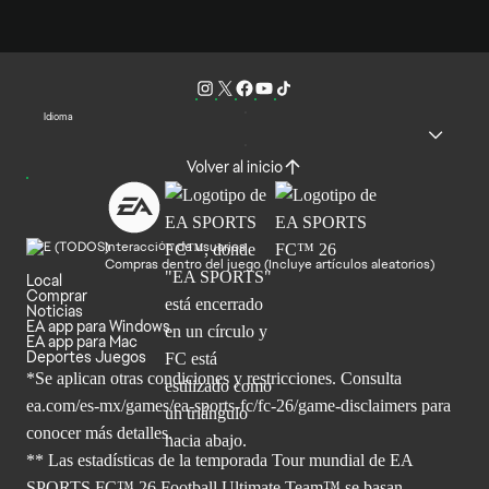
Idioma
Volver al inicio
Interacción de usuarios
Compras dentro del juego (Incluye artículos aleatorios)
Local
Comprar
Noticias
EA app para Windows
EA app para Mac
Deportes Juegos
*Se aplican otras condiciones y restricciones. Consulta
ea.com/
es-mx/games/ea-sports-fc/fc-26/game-disclaimers para
conocer más
detalles.
** Las estadísticas de la temporada Tour mundial de EA
SPORTS FC™ 26 Football Ultimate Team™ se basan