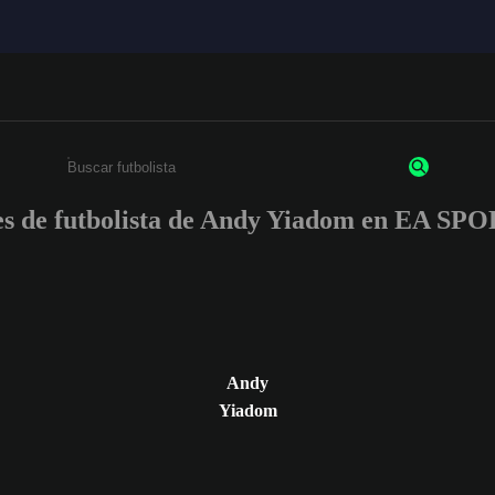
nes de futbolista de Andy Yiadom en EA S
Ingresa un mínimo de 3 caracteres o números
Andy
Yiadom