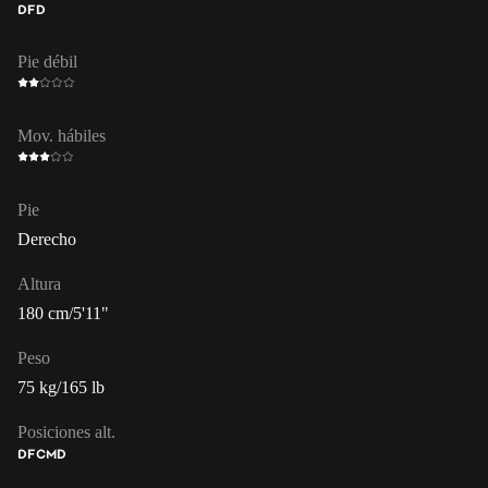
DFD
Pie débil
Mov. hábiles
Pie
Derecho
Altura
180 cm/5'11"
Peso
75 kg/165 lb
Posiciones alt.
DFC
MD