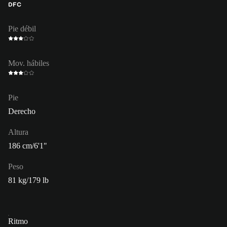
DFC
Pie débil
Mov. hábiles
Pie
Derecho
Altura
186 cm/6'1"
Peso
81 kg/179 lb
Ritmo