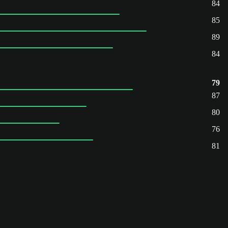
84
85
89
84
79
87
80
76
81