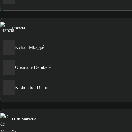
Francia
Kylian Mbappé
Ousmane Dembélé
Kadidiatou Diani
O. de Marsella