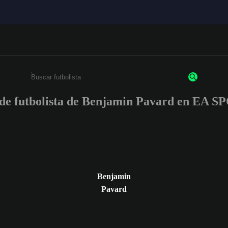
s de futbolista de Benjamin Pavard en EA
Ingresa un mínimo de 3 caracteres o números
Benjamin
Pavard