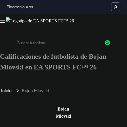
Calificaciones de futbolista de Bojan
Ingresa un mínimo de 3 caracteres o números
Miovski en EA SPORTS FC™ 26
Inicio
Bojan Miovski
Bojan
Miovski