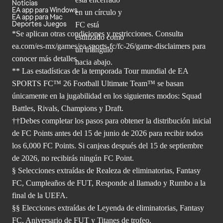
Noticias
EA app para Windows
EA app para Mac
Deportes Juegos
*Se aplican otras condiciones y restricciones. Consulta
ea.com/
es-mx/games/ea-sports-fc/fc-26/game-disclaimers para
conocer más
detalles.
** Las estadísticas de la temporada Tour mundial de EA
SPORTS FC™ 26 Football Ultimate Team™ se basan
únicamente en la jugabilidad en los siguientes modos: Squad
Battles, Rivals, Champions y Draft.
††Debes completar los pasos para obtener la distribución inicial
de FC Points antes del 15 de junio de 2026 para recibir todos
los 6,000 FC Points. Si canjeas después del 15 de septiembre
de 2026, no recibirás ningún FC Point.
§ Selecciones extraídas de Realeza de eliminatorias, Fantasy
FC, Cumpleaños de FUT, Responde al llamado y Rumbo a la
final de la UEFA.
§§ Elecciones extraídas de Leyenda de eliminatorias, Fantasy
FC, Aniversario de FUT y Titanes de trofeo.