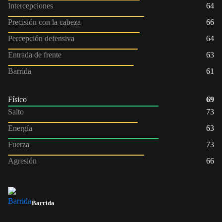
Intercepciones
64
Precisión con la cabeza
66
Percepción defensiva
64
Entrada de frente
63
Barrida
61
Físico
69
Salto
73
Energía
63
Fuerza
73
Agresión
66
Barrida