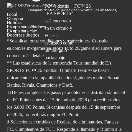
Interacción de usuarios
Compras dentro del juego (Incluye artículos aleatorios)
Local
Comprar
Noticias
EA app para Windows
EA app para Mac
Deportes Juegos
*Se aplican otras condiciones y restricciones. Consulta
ea.com/
es-mx/games/ea-sports-fc/fc-26/game-disclaimers para
conocer más
detalles.
** Las estadísticas de la temporada Tour mundial de EA
SPORTS FC™ 26 Football Ultimate Team™ se basan
únicamente en la jugabilidad en los siguientes modos: Squad
Battles, Rivals, Champions y Draft.
††Debes completar los pasos para obtener la distribución inicial
de FC Points antes del 15 de junio de 2026 para recibir todos
los 6,000 FC Points. Si canjeas después del 15 de septiembre
de 2026, no recibirás ningún FC Point.
§ Selecciones extraídas de Realeza de eliminatorias, Fantasy
FC, Cumpleaños de FUT, Responde al llamado y Rumbo a la