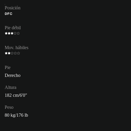
Posición
DFC
Pie débil
Mov. hábiles
Pie
Derecho
Altura
182 cm/6'0"
Peso
80 kg/176 lb