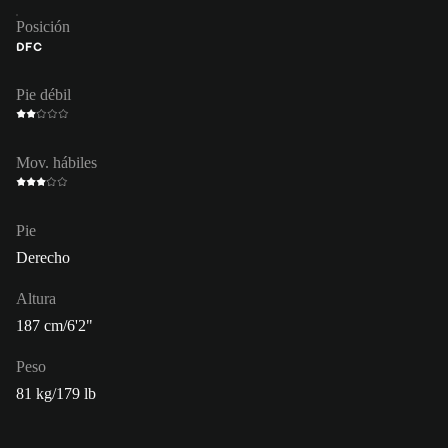
Posición
DFC
Pie débil
Mov. hábiles
Pie
Derecho
Altura
187 cm/6'2"
Peso
81 kg/179 lb