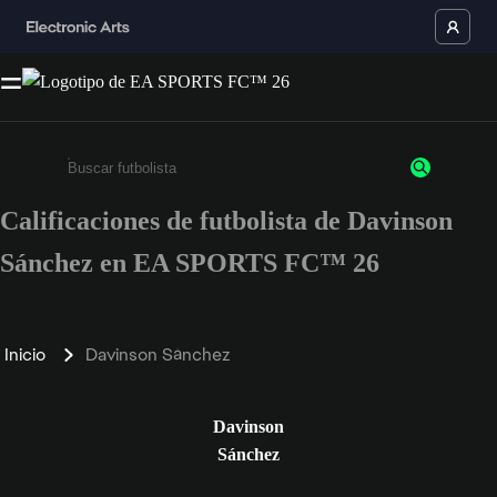
Calificaciones de futbolista de Davinson
Ingresa un mínimo de 3 caracteres o números
Sánchez en EA SPORTS FC™ 26
Inicio
Davinson Sánchez
Davinson
Sánchez