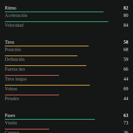
Ritmo
82
Aceleración
80
Velocidad
84
Tiros
58
Posición
68
Definición
59
Fuerza tiro
66
Tiros largos
44
Voleas
69
Penales
44
Pases
63
Visión
73
Centros
36