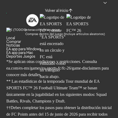
Volver al inicio
Interacción de usuarios
Compras dentro del juego (Incluye artículos aleatorios)
Local
Comprar
Noticias
EA app para Windows
EA app para Mac
Deportes Juegos
*Se aplican otras condiciones y restricciones. Consulta
ea.com/
es-mx/games/ea-sports-fc/fc-26/game-disclaimers para
conocer más
detalles.
** Las estadísticas de la temporada Tour mundial de EA
SPORTS FC™ 26 Football Ultimate Team™ se basan
únicamente en la jugabilidad en los siguientes modos: Squad
Battles, Rivals, Champions y Draft.
††Debes completar los pasos para obtener la distribución inicial
de FC Points antes del 15 de junio de 2026 para recibir todos