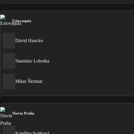
Eslovaquia
Dávid Hancko
Stanislav Lobotka
Milan Škriniar
Slavia Praha
Kateřina Svitková