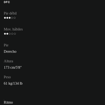
DFC
Pie débil
Mov. hábiles
Pie
Derecho
Altura
173 cm/5'8"
Peso
61 kg/134 lb
Ritmo