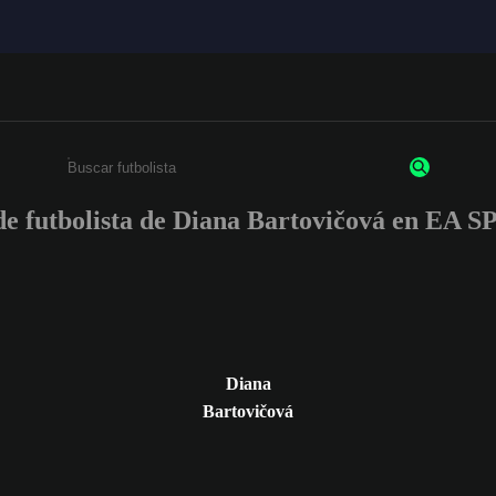
 de futbolista de Diana Bartovičová en E
Ingresa un mínimo de 3 caracteres o números
Diana
Bartovičová