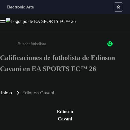
Calificaciones de futbolista de Edinson
Ingresa un mínimo de 3 caracteres o números
Cavani en EA SPORTS FC™ 26
Inicio
Edinson Cavani
Edinson
Cavani