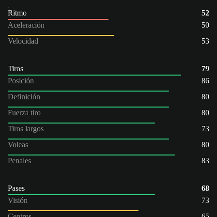
Ritmo
52
Aceleración
50
Velocidad
53
Tiros
79
Posición
86
Definición
80
Fuerza tiro
80
Tiros largos
73
Voleas
80
Penales
83
Pases
68
Visión
73
Centros
65