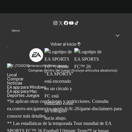
Idioma
Volver al inicio
Interacción de usuarios
Compras dentro del juego (Incluye artículos aleatorios)
Local
Comprar
Noticias
EA app para Windows
EA app para Mac
Deportes Juegos
*Se aplican otras condiciones y restricciones. Consulta
ea.com/
es-mx/games/ea-sports-fc/fc-26/game-disclaimers para
conocer más
detalles.
** Las estadísticas de la temporada Tour mundial de EA
SPORTS FC™ 26 Football Ultimate Team™ se basan