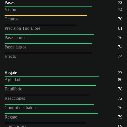
Pases
73
Visión
74
Centros
70
Precisión Tiro Libre
61
Pases cortos
76
Pases largos
74
Efecto
74
Regate
77
Agilidad
80
Equilibrio
78
Reacciones
72
Control del balón
76
Regate
79
Compostura
69