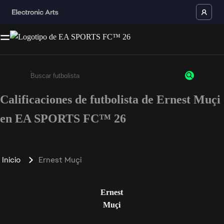
Calificaciones de futbolista de Ernest Muçi
Ingresa un mínimo de 3 caracteres o números
en EA SPORTS FC™ 26
Inicio
Ernest Muçi
Ernest
Muçi