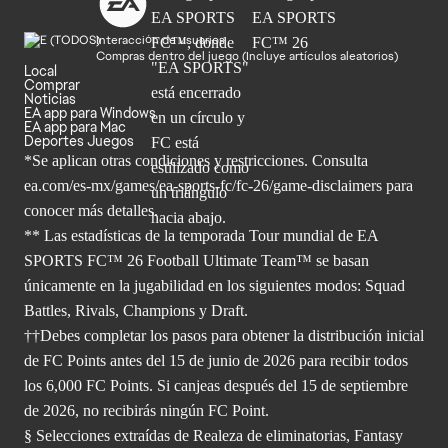
Interacción de usuarios
Compras dentro del juego (Incluye artículos aleatorios)
Local
Comprar
Noticias
EA app para Windows
EA app para Mac
Deportes Juegos
*Se aplican otras condiciones y restricciones. Consulta
ea.com/
es-mx/games/ea-sports-fc/fc-26/game-disclaimers para
conocer más
detalles.
** Las estadísticas de la temporada Tour mundial de EA
SPORTS FC™ 26 Football Ultimate Team™ se basan
únicamente en la jugabilidad en los siguientes modos: Squad
Battles, Rivals, Champions y Draft.
††Debes completar los pasos para obtener la distribución inicial
de FC Points antes del 15 de junio de 2026 para recibir todos
los 6,000 FC Points. Si canjeas después del 15 de septiembre
de 2026, no recibirás ningún FC Point.
§ Selecciones extraídas de Realeza de eliminatorias, Fantasy