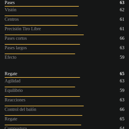
Pases
63
Visión
62
Centros
61
Precisión Tiro Libre
61
Pases cortos
66
Pases largos
63
Efecto
59
Regate
65
Agilidad
63
Equilibrio
59
Reacciones
63
Control del balón
66
Regate
65
Compostura
64