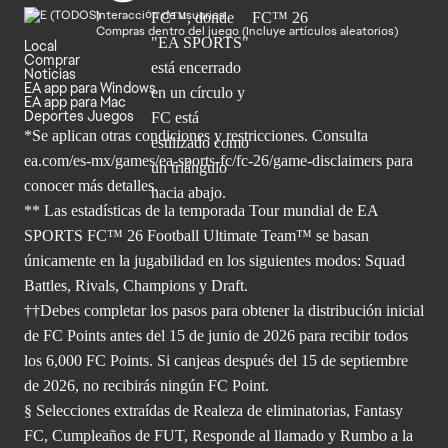
Interacción de usuarios
Compras dentro del juego (Incluye artículos aleatorios)
Local
Comprar
Noticias
EA app para Windows
EA app para Mac
Deportes Juegos
*Se aplican otras condiciones y restricciones. Consulta
ea.com/
es-mx/games/ea-sports-fc/fc-26/game-disclaimers para
conocer más
detalles.
** Las estadísticas de la temporada Tour mundial de EA
SPORTS FC™ 26 Football Ultimate Team™ se basan
únicamente en la jugabilidad en los siguientes modos: Squad
Battles, Rivals, Champions y Draft.
††Debes completar los pasos para obtener la distribución inicial
de FC Points antes del 15 de junio de 2026 para recibir todos
los 6,000 FC Points. Si canjeas después del 15 de septiembre
de 2026, no recibirás ningún FC Point.
§ Selecciones extraídas de Realeza de eliminatorias, Fantasy
FC, Cumpleaños de FUT, Responde al llamado y Rumbo a la