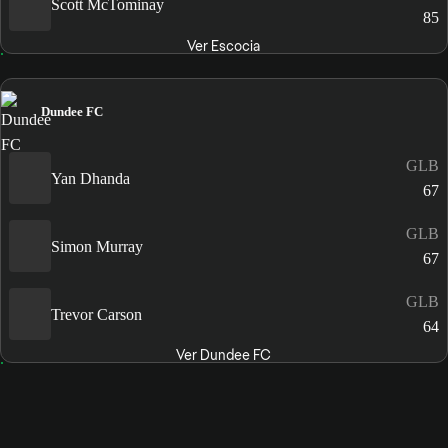
Scott McTominay
85
Ver Escocia
Dundee FC
GLB
Yan Dhanda
67
GLB
Simon Murray
67
GLB
Trevor Carson
64
Ver Dundee FC