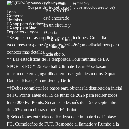
Interacción de usuarios
Compras dentro del juego (Incluye artículos aleatorios)
Local
Comprar
Noticias
EA app para Windows
EA app para Mac
Deportes Juegos
*Se aplican otras condiciones y restricciones. Consulta
ea.com/
es-mx/games/ea-sports-fc/fc-26/game-disclaimers para
conocer más
detalles.
** Las estadísticas de la temporada Tour mundial de EA
SPORTS FC™ 26 Football Ultimate Team™ se basan
únicamente en la jugabilidad en los siguientes modos: Squad
Battles, Rivals, Champions y Draft.
††Debes completar los pasos para obtener la distribución inicial
de FC Points antes del 15 de junio de 2026 para recibir todos
los 6,000 FC Points. Si canjeas después del 15 de septiembre
de 2026, no recibirás ningún FC Point.
§ Selecciones extraídas de Realeza de eliminatorias, Fantasy
FC, Cumpleaños de FUT, Responde al llamado y Rumbo a la