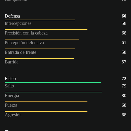
Defensa
60
Intercepciones
58
Precisión con la cabeza
68
Percepción defensiva
61
Entrada de frente
58
Barrida
57
Físico
72
Salto
79
Energía
80
Fuerza
68
Agresión
68