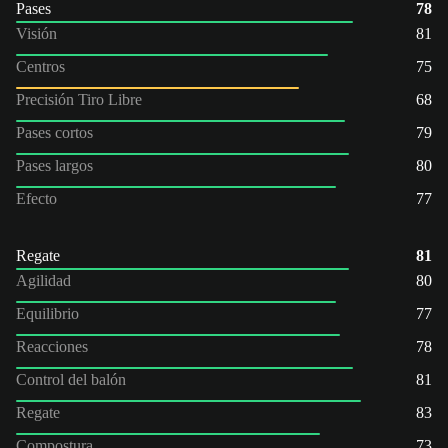
Pases
78
Visión
81
Centros
75
Precisión Tiro Libre
68
Pases cortos
79
Pases largos
80
Efecto
77
Regate
81
Agilidad
80
Equilibrio
77
Reacciones
78
Control del balón
81
Regate
83
Compostura
73