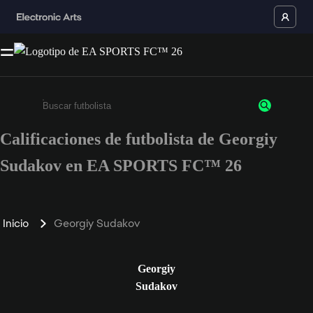
Calificaciones de futbolista de Georgiy
Ingresa un mínimo de 3 caracteres o números
Sudakov en EA SPORTS FC™ 26
Inicio
Georgiy Sudakov
Georgiy
Sudakov