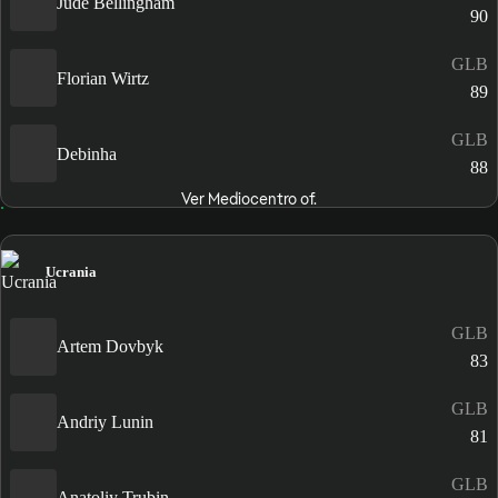
Jude Bellingham
90
GLB
Florian Wirtz
89
GLB
Debinha
88
Ver Mediocentro of.
Ucrania
GLB
Artem Dovbyk
83
GLB
Andriy Lunin
81
GLB
Anatoliy Trubin