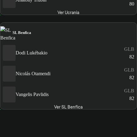
80
Ver Ucrania
SL Benfica
GLB
Dodi Lukébakio
82
GLB
Nicolás Otamendi
82
GLB
Vangelis Pavlidis
82
Ver SL Benfica