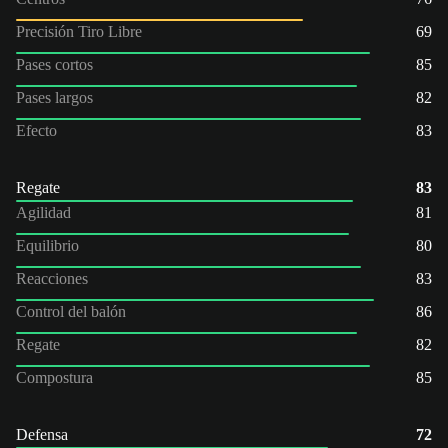
Precisión Tiro Libre
69
Pases cortos
85
Pases largos
82
Efecto
83
Regate
83
Agilidad
81
Equilibrio
80
Reacciones
83
Control del balón
86
Regate
82
Compostura
85
Defensa
72