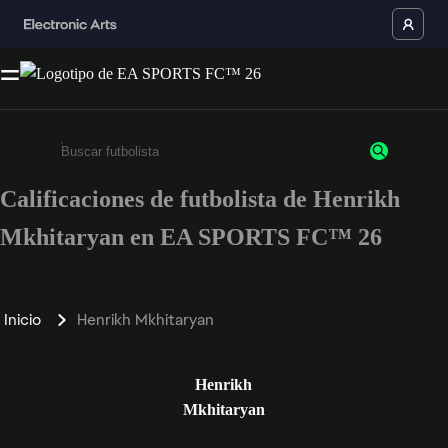
Calificaciones de futbolista de Henrikh
Ingresa un mínimo de 3 caracteres o números
Mkhitaryan en EA SPORTS FC™ 26
Inicio
Henrikh Mkhitaryan
Henrikh
Mkhitaryan