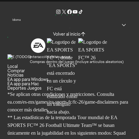
Idioma
Volver al inicio
Interacción de usuarios
Compras dentro del juego (Incluye artículos aleatorios)
Local
Comprar
Noticias
EA app para Windows
EA app para Mac
Deportes Juegos
*Se aplican otras condiciones y restricciones. Consulta
ea.com/
es-mx/games/ea-sports-fc/fc-26/game-disclaimers para
conocer más
detalles.
** Las estadísticas de la temporada Tour mundial de EA
SPORTS FC™ 26 Football Ultimate Team™ se basan
únicamente en la jugabilidad en los siguientes modos: Squad