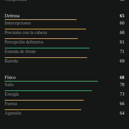
Defensa
65
Intercepciones
60
Precisión con la cabeza
68
Percepción defensiva
61
Entrada de frente
71
Barrida
69
Físico
68
Salto
78
Energía
73
Fuerza
66
Agresión
64