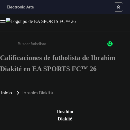
Calificaciones de futbolista de Ibrahim
Ingresa un mínimo de 3 caracteres o números
Diakité en EA SPORTS FC™ 26
Inicio
Ibrahim Diakité
Ibrahim
Diakité