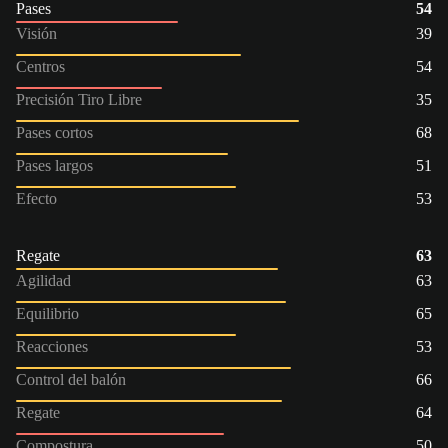
Pases
54
Visión
39
Centros
54
Precisión Tiro Libre
35
Pases cortos
68
Pases largos
51
Efecto
53
Regate
63
Agilidad
63
Equilibrio
65
Reacciones
53
Control del balón
66
Regate
64
Compostura
50