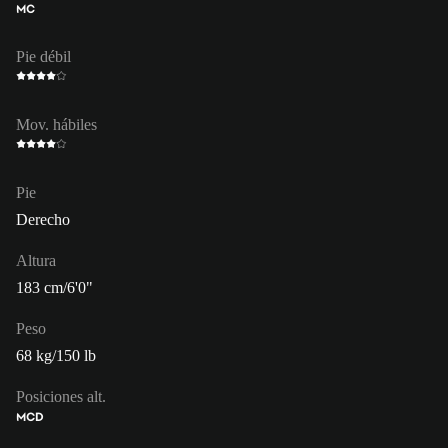
MC
Pie débil
Mov. hábiles
Pie
Derecho
Altura
183 cm/6'0"
Peso
68 kg/150 lb
Posiciones alt.
MCD