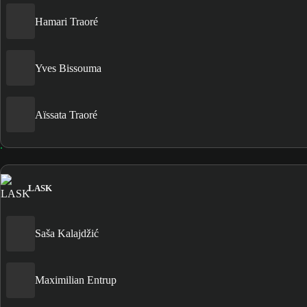
Hamari Traoré
Yves Bissouma
Aïssata Traoré
LASK
Saša Kalajdžić
Maximilian Entrup