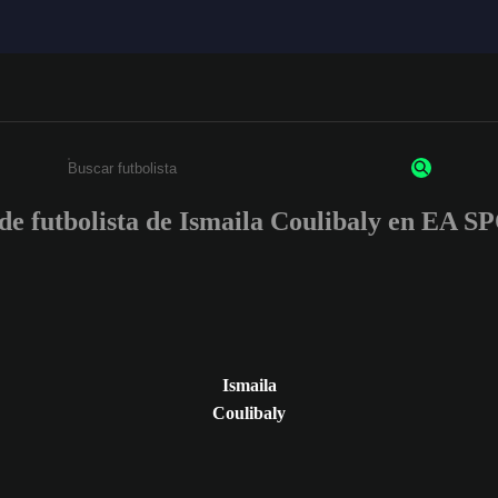
s de futbolista de Ismaila Coulibaly en EA
Ingresa un mínimo de 3 caracteres o números
Ismaila
Coulibaly