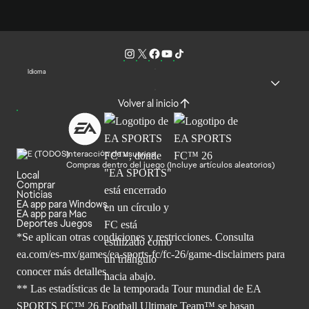
Idioma
Volver al inicio
Interacción de usuarios
Compras dentro del juego (Incluye artículos aleatorios)
Local
Comprar
Noticias
EA app para Windows
EA app para Mac
Deportes Juegos
*Se aplican otras condiciones y restricciones. Consulta
ea.com/
es-mx/games/ea-sports-fc/fc-26/game-disclaimers para
conocer más
detalles.
** Las estadísticas de la temporada Tour mundial de EA
SPORTS FC™ 26 Football Ultimate Team™ se basan