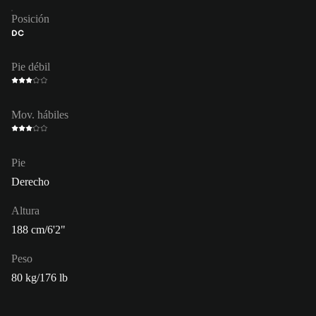
Posición
DC
Pie débil
Mov. hábiles
Pie
Derecho
Altura
188 cm/6'2"
Peso
80 kg/176 lb