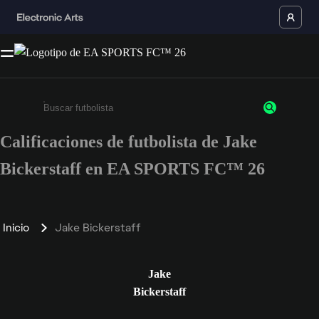
Calificaciones de futbolista de Jake
Ingresa un mínimo de 3 caracteres o números
Bickerstaff en EA SPORTS FC™ 26
Inicio
Jake Bickerstaff
Jake
Bickerstaff