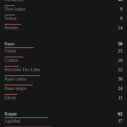
Tiros largos
9
Voleas
9
Penales
14
Pases
58
Visión
25
Centros
16
Precisión Tiro Libre
12
Pases cortos
30
Pases largos
24
Efecto
11
Regate
62
Agilidad
37