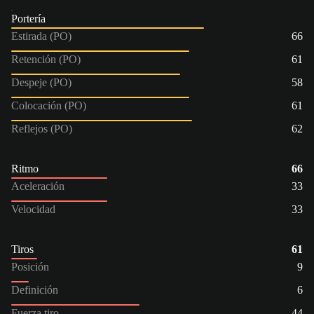
Portería
Estirada (PO)
66
Retención (PO)
61
Despeje (PO)
58
Colocación (PO)
61
Reflejos (PO)
62
Ritmo
66
Aceleración
33
Velocidad
33
Tiros
61
Posición
9
Definición
6
Fuerza tiro
44