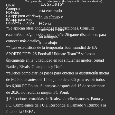
Compras dentro del juego (Incluye artículos aleatorios)
Local
Comprar
Noticias
EA app para Windows
EA app para Mac
Deportes Juegos
*Se aplican otras condiciones y restricciones. Consulta
ea.com/
es-mx/games/ea-sports-fc/fc-26/game-disclaimers para
conocer más
detalles.
** Las estadísticas de la temporada Tour mundial de EA
SPORTS FC™ 26 Football Ultimate Team™ se basan
únicamente en la jugabilidad en los siguientes modos: Squad
Battles, Rivals, Champions y Draft.
††Debes completar los pasos para obtener la distribución inicial
de FC Points antes del 15 de junio de 2026 para recibir todos
los 6,000 FC Points. Si canjeas después del 15 de septiembre
de 2026, no recibirás ningún FC Point.
§ Selecciones extraídas de Realeza de eliminatorias, Fantasy
FC, Cumpleaños de FUT, Responde al llamado y Rumbo a la
final de la UEFA.