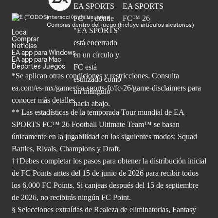
Interacción de usuarios
Compras dentro del juego (Incluye artículos aleatorios)
Local
Comprar
Noticias
EA app para Windows
EA app para Mac
Deportes Juegos
*Se aplican otras condiciones y restricciones. Consulta
ea.com/
es-mx/games/ea-sports-fc/fc-26/game-disclaimers para
conocer más
detalles.
** Las estadísticas de la temporada Tour mundial de EA
SPORTS FC™ 26 Football Ultimate Team™ se basan
únicamente en la jugabilidad en los siguientes modos: Squad
Battles, Rivals, Champions y Draft.
††Debes completar los pasos para obtener la distribución inicial
de FC Points antes del 15 de junio de 2026 para recibir todos
los 6,000 FC Points. Si canjeas después del 15 de septiembre
de 2026, no recibirás ningún FC Point.
§ Selecciones extraídas de Realeza de eliminatorias, Fantasy