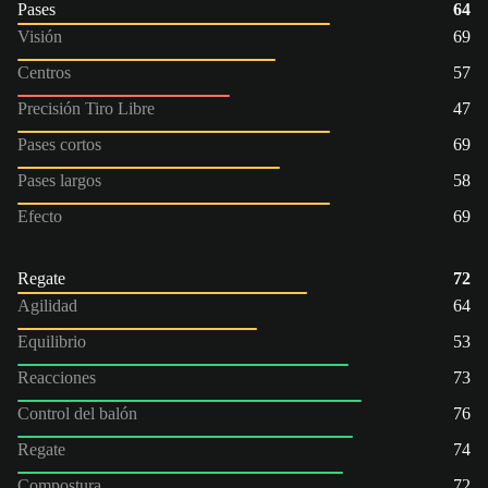
Pases
64
Visión
69
Centros
57
Precisión Tiro Libre
47
Pases cortos
69
Pases largos
58
Efecto
69
Regate
72
Agilidad
64
Equilibrio
53
Reacciones
73
Control del balón
76
Regate
74
Compostura
72