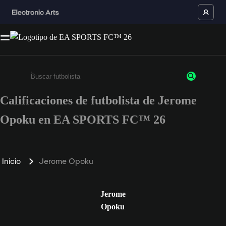
Calificaciones de futbolista de Jerome
Ingresa un mínimo de 3 caracteres o números
Opoku en EA SPORTS FC™ 26
Inicio
Jerome Opoku
Jerome
Opoku