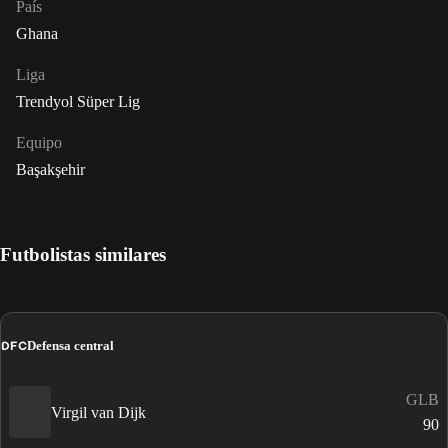
País
Ghana
Liga
Trendyol Süper Lig
Equipo
Başakşehir
Futbolistas similares
DFC
Defensa central
GLB
Virgil van Dijk
90