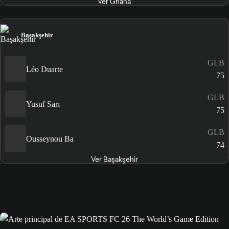
Ver Ghana
Başakşehir
GLB
Léo Duarte
75
GLB
Yusuf Sarı
75
GLB
Ousseynou Ba
74
Ver Başakşehir