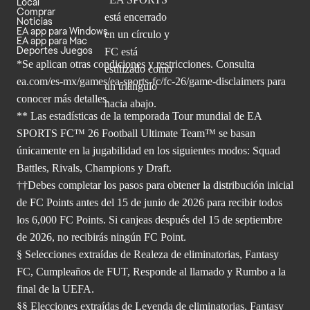
Local
Comprar
Noticias
EA app para Windows
EA app para Mac
Deportes Juegos
*Se aplican otras condiciones y restricciones. Consulta
ea.com/
es-mx/games/ea-sports-fc/fc-26/game-disclaimers para
conocer más
detalles.
** Las estadísticas de la temporada Tour mundial de EA
SPORTS FC™ 26 Football Ultimate Team™ se basan
únicamente en la jugabilidad en los siguientes modos: Squad
Battles, Rivals, Champions y Draft.
††Debes completar los pasos para obtener la distribución inicial
de FC Points antes del 15 de junio de 2026 para recibir todos
los 6,000 FC Points. Si canjeas después del 15 de septiembre
de 2026, no recibirás ningún FC Point.
§ Selecciones extraídas de Realeza de eliminatorias, Fantasy
FC, Cumpleaños de FUT, Responde al llamado y Rumbo a la
final de la UEFA.
§§ Elecciones extraídas de Leyenda de eliminatorias, Fantasy