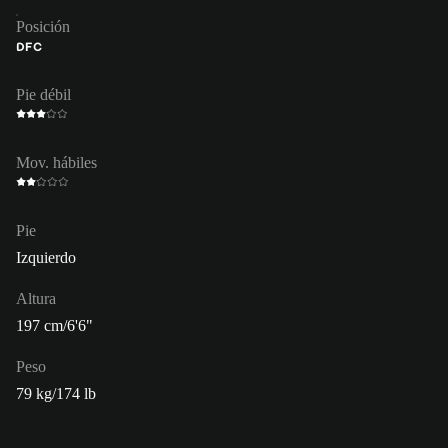
Posición
DFC
Pie débil
Mov. hábiles
Pie
Izquierdo
Altura
197 cm/6'6"
Peso
79 kg/174 lb