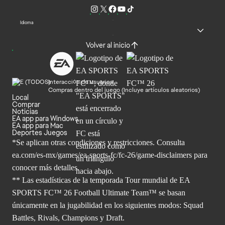
Idioma
Volver al inicio
Interacción de usuarios
Compras dentro del juego (Incluye artículos aleatorios)
Local
Comprar
Noticias
EA app para Windows
EA app para Mac
Deportes Juegos
*Se aplican otras condiciones y restricciones. Consulta
ea.com/
es-mx/games/ea-sports-fc/fc-26/game-disclaimers para
conocer más
detalles.
** Las estadísticas de la temporada Tour mundial de EA
SPORTS FC™ 26 Football Ultimate Team™ se basan
únicamente en la jugabilidad en los siguientes modos: Squad
Battles, Rivals, Champions y Draft.