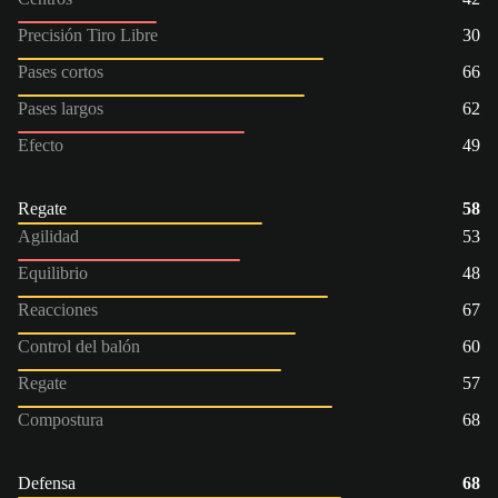
Precisión Tiro Libre
30
Pases cortos
66
Pases largos
62
Efecto
49
Regate
58
Agilidad
53
Equilibrio
48
Reacciones
67
Control del balón
60
Regate
57
Compostura
68
Defensa
68