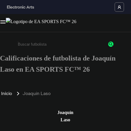
Calificaciones de futbolista de Joaquín
Ingresa un mínimo de 3 caracteres o números
Laso en EA SPORTS FC™ 26
Inicio
Joaquín Laso
Joaquín
Laso