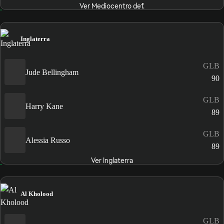
Ver Mediocentro def.
Inglaterra
GLB
Jude Bellingham
90
GLB
Harry Kane
89
GLB
Alessia Russo
89
Ver Inglaterra
Al Kholood
GLB