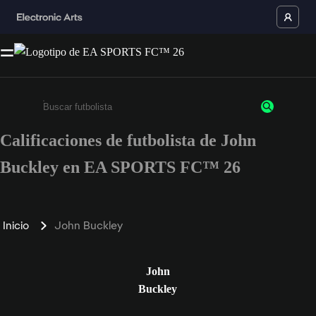
Calificaciones de futbolista de John
Ingresa un mínimo de 3 caracteres o números
Buckley en EA SPORTS FC™ 26
Inicio
John Buckley
John
Buckley