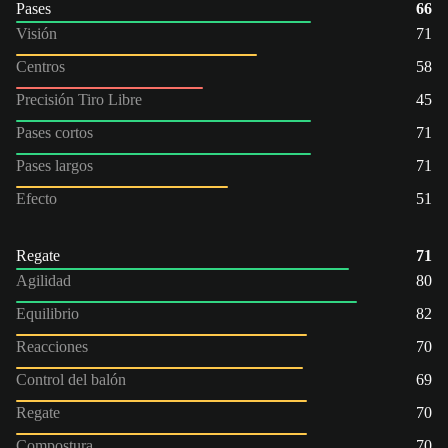
Pases
66
Visión
71
Centros
58
Precisión Tiro Libre
45
Pases cortos
71
Pases largos
71
Efecto
51
Regate
71
Agilidad
80
Equilibrio
82
Reacciones
70
Control del balón
69
Regate
70
Compostura
70