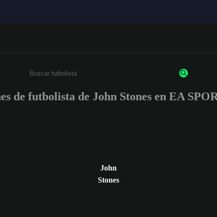
nes de futbolista de John Stones en EA S
Ingresa un mínimo de 3 caracteres o números
John
Stones