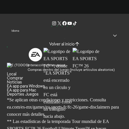
Idioma
Volver al inicio
Interacción de usuarios
Compras dentro del juego (Incluye artículos aleatorios)
Local
Comprar
Noticias
EA app para Windows
EA app para Mac
Deportes Juegos
*Se aplican otras condiciones y restricciones. Consulta
ea.com/
es-mx/games/ea-sports-fc/fc-26/game-disclaimers para
conocer más
detalles.
** Las estadísticas de la temporada Tour mundial de EA
SPORTS FC™ 26 Football Ultimate Team™ se basan