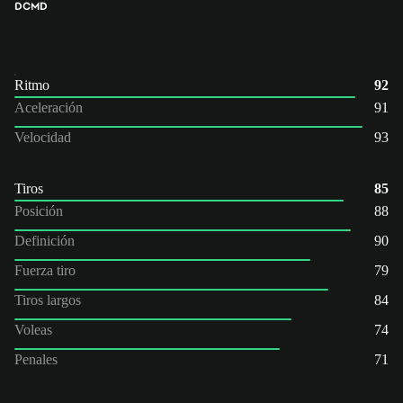
DC
MD
Ritmo
92
Aceleración
91
Velocidad
93
Tiros
85
Posición
88
Definición
90
Fuerza tiro
79
Tiros largos
84
Voleas
74
Penales
71