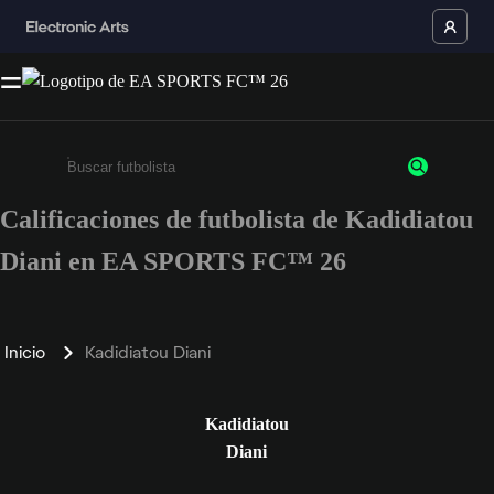
Calificaciones de futbolista de Kadidiatou
Ingresa un mínimo de 3 caracteres o números
Diani en EA SPORTS FC™ 26
Inicio
Kadidiatou Diani
Kadidiatou
Diani