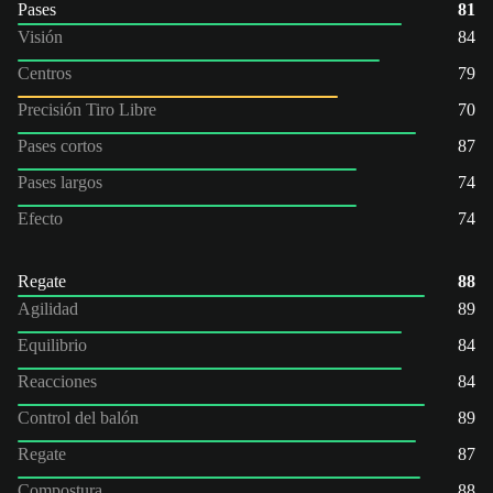
Pases
81
Visión
84
Centros
79
Precisión Tiro Libre
70
Pases cortos
87
Pases largos
74
Efecto
74
Regate
88
Agilidad
89
Equilibrio
84
Reacciones
84
Control del balón
89
Regate
87
Compostura
88