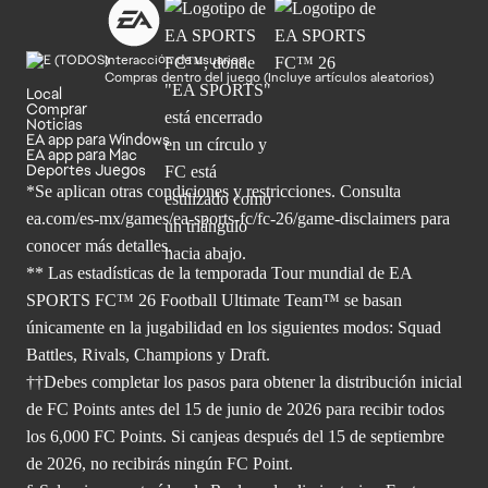
Interacción de usuarios
Compras dentro del juego (Incluye artículos aleatorios)
Local
Comprar
Noticias
EA app para Windows
EA app para Mac
Deportes Juegos
*Se aplican otras condiciones y restricciones. Consulta
ea.com/
es-mx/games/ea-sports-fc/fc-26/game-disclaimers para
conocer más
detalles.
** Las estadísticas de la temporada Tour mundial de EA
SPORTS FC™ 26 Football Ultimate Team™ se basan
únicamente en la jugabilidad en los siguientes modos: Squad
Battles, Rivals, Champions y Draft.
††Debes completar los pasos para obtener la distribución inicial
de FC Points antes del 15 de junio de 2026 para recibir todos
los 6,000 FC Points. Si canjeas después del 15 de septiembre
de 2026, no recibirás ningún FC Point.