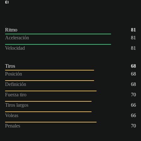
EI
Ritmo
81
Aceleración
81
Velocidad
81
Tiros
68
Posición
68
Definición
68
Fuerza tiro
70
Tiros largos
66
Voleas
66
Penales
70