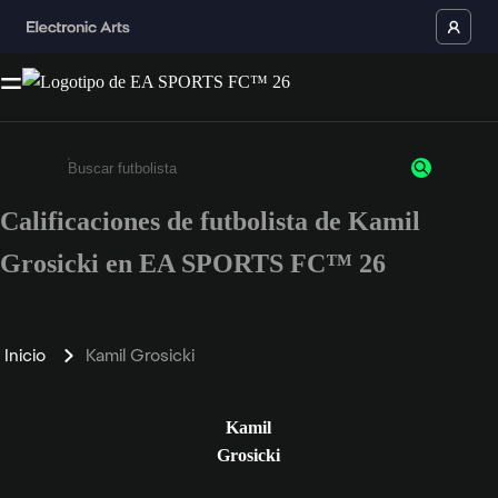
Calificaciones de futbolista de Kamil
Ingresa un mínimo de 3 caracteres o números
Grosicki en EA SPORTS FC™ 26
Inicio
Kamil Grosicki
Kamil
Grosicki