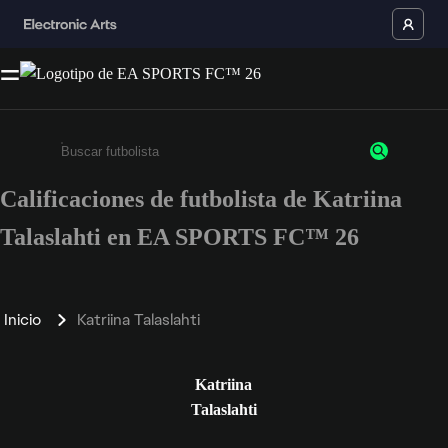
Calificaciones de futbolista de Katriina
Ingresa un mínimo de 3 caracteres o números
Talaslahti en EA SPORTS FC™ 26
Inicio
Katriina Talaslahti
Katriina
Talaslahti