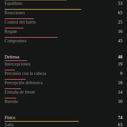
Equilibrio
53
Reacciones
65
Control del balón
25
Regate
16
Compostura
45
Defensa
48
Intercepciones
19
Precisión con la cabeza
9
Percepción defensiva
18
Entrada de frente
14
Barrida
10
Físico
74
Salto
63