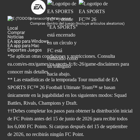
Interacción de usuarios
Compras dentro del juego (Incluye artículos aleatorios)
Local
Comprar
Noticias
EA app para Windows
EA app para Mac
Deportes Juegos
*Se aplican otras condiciones y restricciones. Consulta
ea.com/
es-mx/games/ea-sports-fc/fc-26/game-disclaimers para
conocer más
detalles.
** Las estadísticas de la temporada Tour mundial de EA
SPORTS FC™ 26 Football Ultimate Team™ se basan
únicamente en la jugabilidad en los siguientes modos: Squad
Battles, Rivals, Champions y Draft.
††Debes completar los pasos para obtener la distribución inicial
de FC Points antes del 15 de junio de 2026 para recibir todos
los 6,000 FC Points. Si canjeas después del 15 de septiembre
de 2026, no recibirás ningún FC Point.