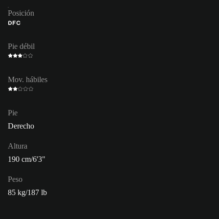
Posición
DFC
Pie débil
Mov. hábiles
Pie
Derecho
Altura
190 cm/6'3"
Peso
85 kg/187 lb