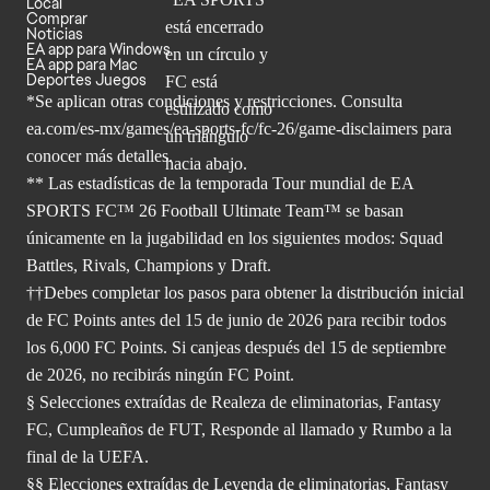
Local
Comprar
Noticias
EA app para Windows
EA app para Mac
Deportes Juegos
*Se aplican otras condiciones y restricciones. Consulta
ea.com/
es-mx/games/ea-sports-fc/fc-26/game-disclaimers para
conocer más
detalles.
** Las estadísticas de la temporada Tour mundial de EA
SPORTS FC™ 26 Football Ultimate Team™ se basan
únicamente en la jugabilidad en los siguientes modos: Squad
Battles, Rivals, Champions y Draft.
††Debes completar los pasos para obtener la distribución inicial
de FC Points antes del 15 de junio de 2026 para recibir todos
los 6,000 FC Points. Si canjeas después del 15 de septiembre
de 2026, no recibirás ningún FC Point.
§ Selecciones extraídas de Realeza de eliminatorias, Fantasy
FC, Cumpleaños de FUT, Responde al llamado y Rumbo a la
final de la UEFA.
§§ Elecciones extraídas de Leyenda de eliminatorias, Fantasy