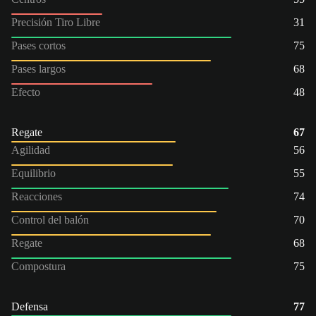
Precisión Tiro Libre
31
Pases cortos
75
Pases largos
68
Efecto
48
Regate
67
Agilidad
56
Equilibrio
55
Reacciones
74
Control del balón
70
Regate
68
Compostura
75
Defensa
77