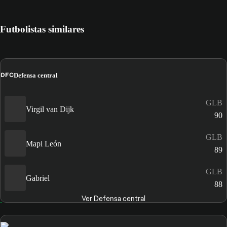
Futbolistas similares
DFC
Defensa central
GLB
Virgil van Dijk
90
GLB
Mapi León
89
GLB
Gabriel
88
Ver Defensa central