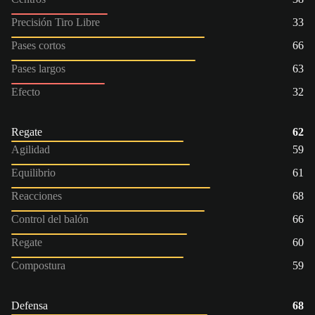
Precisión Tiro Libre
33
Pases cortos
66
Pases largos
63
Efecto
32
Regate
62
Agilidad
59
Equilibrio
61
Reacciones
68
Control del balón
66
Regate
60
Compostura
59
Defensa
68