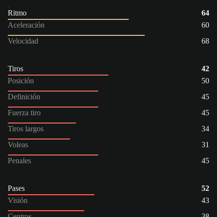
Ritmo
64
Aceleración
60
Velocidad
68
Tiros
42
Posición
50
Definición
45
Fuerza tiro
45
Tiros largos
34
Voleas
31
Penales
45
Pases
52
Visión
43
Centros
38