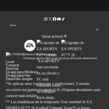
Idioma
Volver al inicio
Interacción de usuarios
Compras dentro del juego (Incluye artículos aleatorios)
Local
Comprar
Noticias
EA app para Windows
EA app para Mac
Deportes Juegos
*Se aplican otras condiciones y restricciones. Consulta
ea.com/
es-mx/games/ea-sports-fc/fc-26/game-disclaimers para
conocer más
detalles.
** Las estadísticas de la temporada Tour mundial de EA
SPORTS FC™ 26 Football Ultimate Team™ se basan