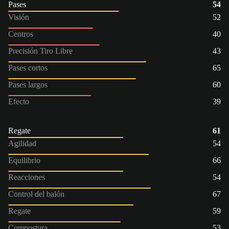
Pases
54
Visión
52
Centros
40
Precisión Tiro Libre
43
Pases cortos
65
Pases largos
60
Efecto
39
Regate
61
Agilidad
54
Equilibrio
66
Reacciones
54
Control del balón
67
Regate
59
Compostura
53