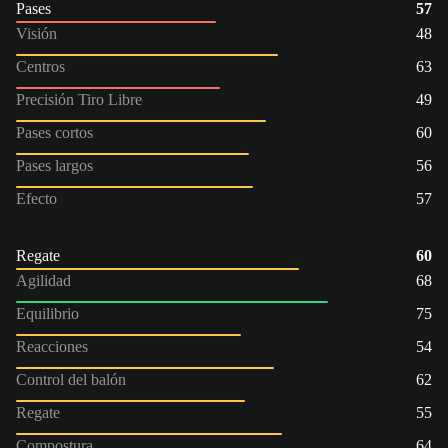
Pases
57
Visión
48
Centros
63
Precisión Tiro Libre
49
Pases cortos
60
Pases largos
56
Efecto
57
Regate
60
Agilidad
68
Equilibrio
75
Reacciones
54
Control del balón
62
Regate
55
Compostura
64