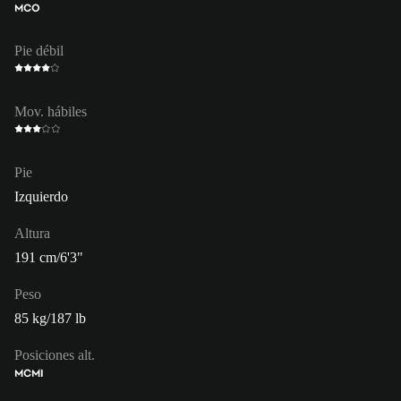
MCO
Pie débil
Mov. hábiles
Pie
Izquierdo
Altura
191 cm/6'3"
Peso
85 kg/187 lb
Posiciones alt.
MC
MI