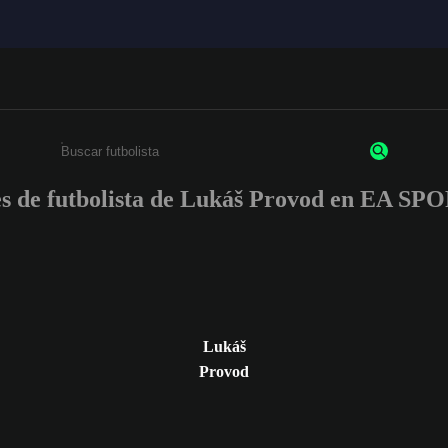
nes de futbolista de Lukáš Provod en EA S
Ingresa un mínimo de 3 caracteres o números
Lukáš
Provod