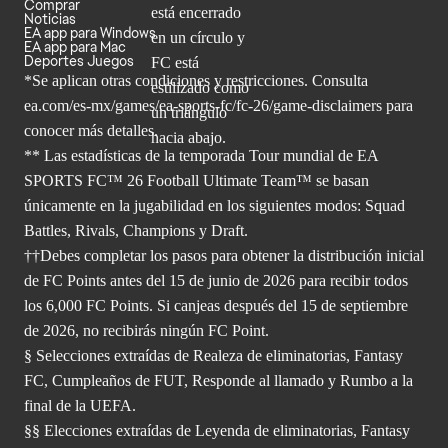
Comprar
Noticias
EA app para Windows
EA app para Mac
Deportes Juegos
*Se aplican otras condiciones y restricciones. Consulta
ea.com/
es-mx/games/ea-sports-fc/fc-26/game-disclaimers para
conocer más
detalles.
** Las estadísticas de la temporada Tour mundial de EA
SPORTS FC™ 26 Football Ultimate Team™ se basan
únicamente en la jugabilidad en los siguientes modos: Squad
Battles, Rivals, Champions y Draft.
††Debes completar los pasos para obtener la distribución inicial
de FC Points antes del 15 de junio de 2026 para recibir todos
los 6,000 FC Points. Si canjeas después del 15 de septiembre
de 2026, no recibirás ningún FC Point.
§ Selecciones extraídas de Realeza de eliminatorias, Fantasy
FC, Cumpleaños de FUT, Responde al llamado y Rumbo a la
final de la UEFA.
§§ Elecciones extraídas de Leyenda de eliminatorias, Fantasy