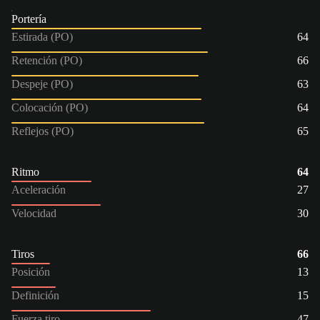
Portería
Estirada (PO)
64
Retención (PO)
66
Despeje (PO)
63
Colocación (PO)
64
Reflejos (PO)
65
Ritmo
64
Aceleración
27
Velocidad
30
Tiros
66
Posición
13
Definición
15
Fuerza tiro
47