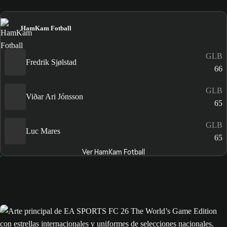
HamKam Fotball
GLB
Fredrik Sjølstad
66
GLB
Viðar Ari Jónsson
65
GLB
Luc Mares
65
Ver HamKam Fotball