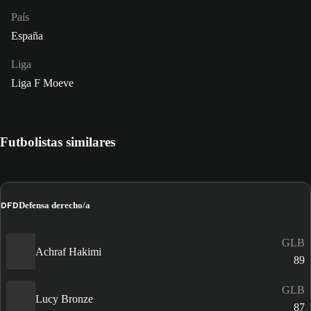
País
España
Liga
Liga F Moeve
Futbolistas similares
DFD
Defensa derecho/a
GLB
Achraf Hakimi
89
GLB
Lucy Bronze
87