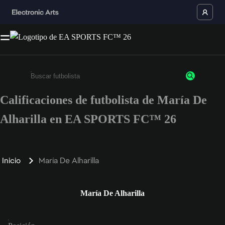
Calificaciones de futbolista de María De
Ingresa un mínimo de 3 caracteres o números
Alharilla en EA SPORTS FC™ 26
Inicio
María De Alharilla
María De Alharilla