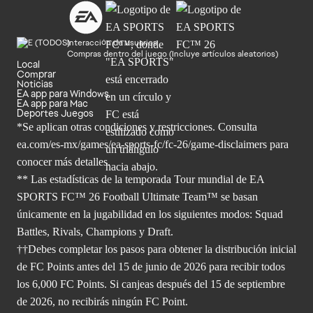
Interacción de usuarios
Compras dentro del juego (Incluye artículos aleatorios)
Local
Comprar
Noticias
EA app para Windows
EA app para Mac
Deportes Juegos
*Se aplican otras condiciones y restricciones. Consulta
ea.com/
es-mx/games/ea-sports-fc/fc-26/game-disclaimers para
conocer más
detalles.
** Las estadísticas de la temporada Tour mundial de EA
SPORTS FC™ 26 Football Ultimate Team™ se basan
únicamente en la jugabilidad en los siguientes modos: Squad
Battles, Rivals, Champions y Draft.
††Debes completar los pasos para obtener la distribución inicial
de FC Points antes del 15 de junio de 2026 para recibir todos
los 6,000 FC Points. Si canjeas después del 15 de septiembre
de 2026, no recibirás ningún FC Point.