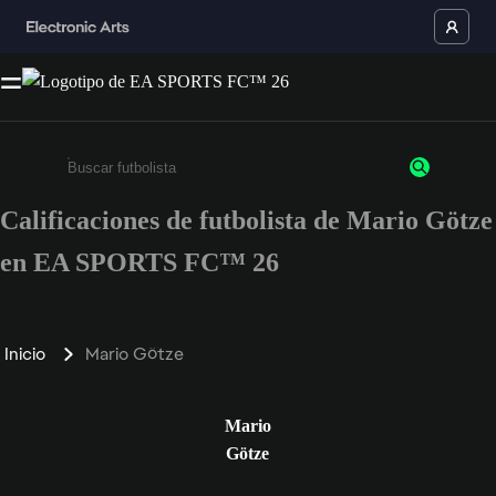
Calificaciones de futbolista de Mario Götze
Ingresa un mínimo de 3 caracteres o números
en EA SPORTS FC™ 26
Inicio
Mario Götze
Mario
Götze