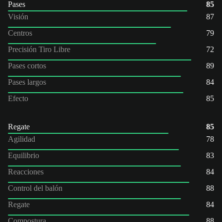
Pases
85
Visión
87
Centros
79
Precisión Tiro Libre
72
Pases cortos
89
Pases largos
84
Efecto
85
Regate
85
Agilidad
78
Equilibrio
83
Reacciones
84
Control del balón
88
Regate
84
Compostura
88