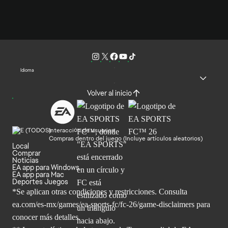
Idioma
Volver al inicio
Interacción de usuarios
Compras dentro del juego (Incluye artículos aleatorios)
Local
Comprar
Noticias
EA app para Windows
EA app para Mac
Deportes Juegos
*Se aplican otras condiciones y restricciones. Consulta
ea.com/
es-mx/games/ea-sports-fc/fc-26/game-disclaimers para
conocer más
detalles.