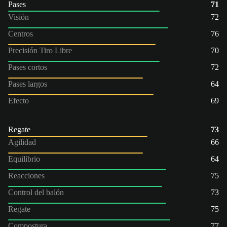
Pases
71
Visión
72
Centros
76
Precisión Tiro Libre
70
Pases cortos
72
Pases largos
64
Efecto
69
Regate
73
Agilidad
66
Equilibrio
64
Reacciones
75
Control del balón
73
Regate
75
Compostura
77