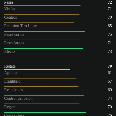
Pases
72
Visión
71
Centros
70
Precisión Tiro Libre
65
Pases cortos
75
Pases largos
71
Efecto
73
Regate
70
Agilidad
61
Equilibrio
67
Reacciones
69
Control del balón
74
Regate
70
Compostura
76