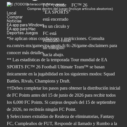
Interacción de usuarios
Compras dentro del juego (Incluye artículos aleatorios)
Local
Comprar
Noticias
EA app para Windows
EA app para Mac
Deportes Juegos
*Se aplican otras condiciones y restricciones. Consulta
ea.com/
es-mx/games/ea-sports-fc/fc-26/game-disclaimers para
conocer más
detalles.
** Las estadísticas de la temporada Tour mundial de EA
SPORTS FC™ 26 Football Ultimate Team™ se basan
únicamente en la jugabilidad en los siguientes modos: Squad
Battles, Rivals, Champions y Draft.
††Debes completar los pasos para obtener la distribución inicial
de FC Points antes del 15 de junio de 2026 para recibir todos
los 6,000 FC Points. Si canjeas después del 15 de septiembre
de 2026, no recibirás ningún FC Point.
§ Selecciones extraídas de Realeza de eliminatorias, Fantasy
FC, Cumpleaños de FUT, Responde al llamado y Rumbo a la