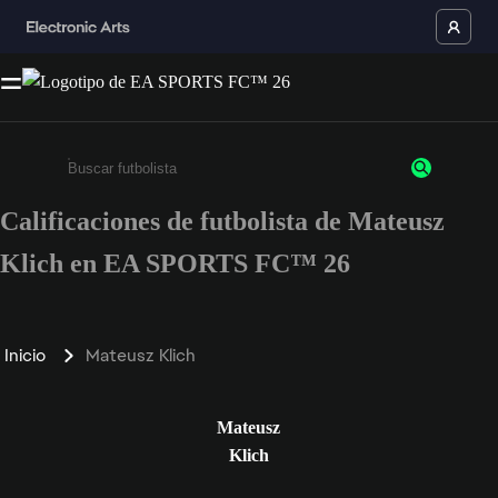
Calificaciones de futbolista de Mateusz
Ingresa un mínimo de 3 caracteres o números
Klich en EA SPORTS FC™ 26
Inicio
Mateusz Klich
Mateusz
Klich